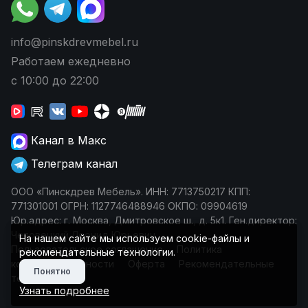
info@pinskdrevmebel.ru
Работаем ежедневно
с 10:00 до 22:00
Канал в Макс
Телеграм канал
ООО «Пинскдрев Мебель». ИНН: 7713750217 КПП:
771301001 ОГРН: 1127746488946 ОКПО: 09904619
Юр.адрес: г. Москва, Дмитровское ш., д. 5к1. Ген.директор:
Чеповецкий Леонид Юрьевич
На нашем сайте мы используем cookie-файлы и
Пользовательское соглашение
Политика
рекомендательные технологии.
конфиденциальности
Оферта
Рекомендательные
Понятно
технологии
Узнать подробнее