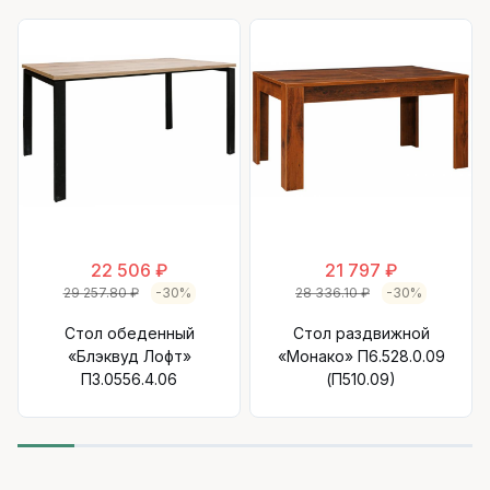
22 506 ₽
21 797 ₽
29 257.80 ₽
-30%
28 336.10 ₽
-30%
Стол обеденный
Стол раздвижной
«Блэквуд Лофт»
«Монако» П6.528.0.09
П3.0556.4.06
(П510.09)