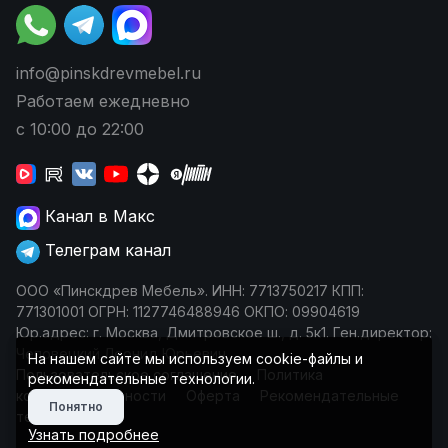
info@pinskdrevmebel.ru
Работаем ежедневно
с 10:00 до 22:00
Канал в Макс
Телеграм канал
ООО «Пинскдрев Мебель». ИНН: 7713750217 КПП:
771301001 ОГРН: 1127746488946 ОКПО: 09904619
Юр.адрес: г. Москва, Дмитровское ш., д. 5к1. Ген.директор:
Чеповецкий Леонид Юрьевич
На нашем сайте мы используем cookie-файлы и
Пользовательское соглашение
Политика
рекомендательные технологии.
конфиденциальности
Оферта
Рекомендательные
Понятно
технологии
Узнать подробнее