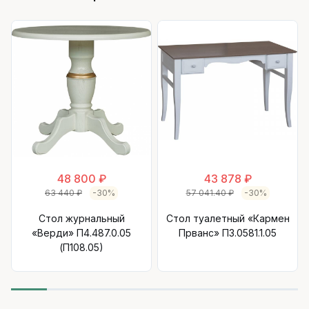
48 800 ₽
43 878 ₽
63 440 ₽
-30%
57 041.40 ₽
-30%
Стол журнальный
Стол туалетный «Кармен
«Верди» П4.487.0.05
Прванс» П3.0581.1.05
(П108.05)