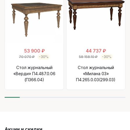
53 900 ₽
44 737 ₽
70 070 ₽
-30%
58 158.10 ₽
-30%
Стол журнальный
Стол журнальный
«Верди» П4.487.0.06
«Милана 03»
(П366.04)
П4.265.0.03(299.03)
Акции и скидки