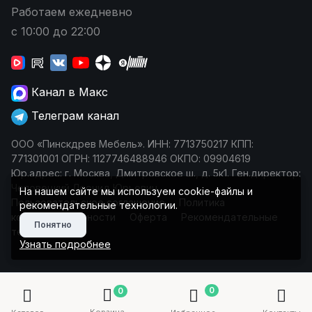
Работаем ежедневно
с 10:00 до 22:00
Канал в Макс
Телеграм канал
ООО «Пинскдрев Мебель». ИНН: 7713750217 КПП:
771301001 ОГРН: 1127746488946 ОКПО: 09904619
Юр.адрес: г. Москва, Дмитровское ш., д. 5к1. Ген.директор:
Чеповецкий Леонид Юрьевич
На нашем сайте мы используем cookie-файлы и
Пользовательское соглашение
Политика
рекомендательные технологии.
конфиденциальности
Оферта
Рекомендательные
Понятно
технологии
Узнать подробнее
0
0
Корзина