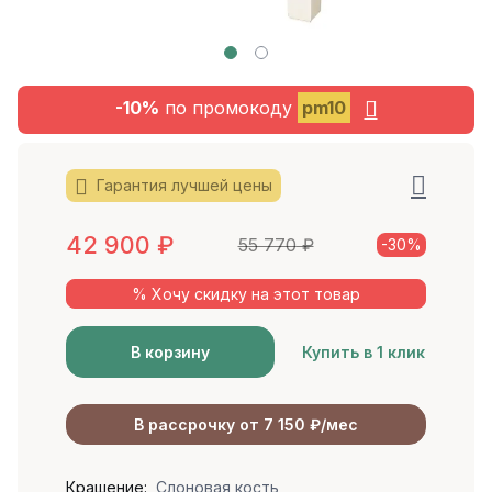
-10%
по промокоду
pm10
Гарантия лучшей цены
42 900
₽
55 770
₽
-30%
% Хочу скидку на этот товар
В корзину
Купить в 1 клик
В рассрочку от 7 150 ₽/мес
Крашение:
Слоновая кость