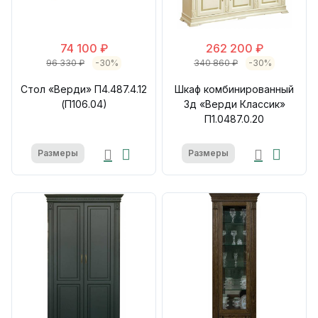
74 100 ₽
262 200 ₽
96 330 ₽
-30%
340 860 ₽
-30%
Стол «Верди» П4.487.4.12
Шкаф комбинированный
(П106.04)
3д «Верди Классик»
П1.0487.0.20
Размеры
Размеры