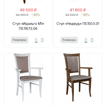
49 500 ₽
41 800 ₽
64 350 ₽
-30%
54 340 ₽
-30%
Стул «Идальго М1»
Стул «Нидвуд» П5.150.5.01
П5.1167.5.06
Размеры
Размеры