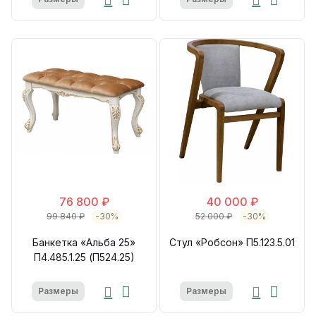
76 800 ₽
40 000 ₽
99 840 ₽
-30%
52 000 ₽
-30%
Банкетка «Альба 25»
Стул «Робсон» П5.123.5.01
П4.485.1.25 (П524.25)
Размеры
Размеры