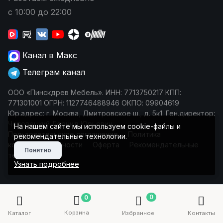
с 10:00 до 22:00
Канал в Макс
Телеграм канал
ООО «Пинскдрев Мебель». ИНН: 7713750217 КПП:
771301001 ОГРН: 1127746488946 ОКПО: 09904619
Юр.адрес: г. Москва, Дмитровское ш., д. 5к1. Ген.директор:
Чеповецкий Леонид Юрьевич
На нашем сайте мы используем cookie-файлы и
Пользовательское соглашение
Политика
рекомендательные технологии.
конфиденциальности
Оферта
Рекомендательные
Понятно
технологии
Узнать подробнее
0
0
Корзина
Каталог
Избранное
Контакты