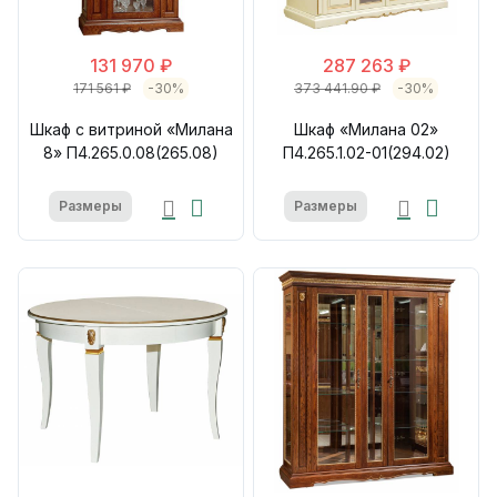
131 970 ₽
287 263 ₽
171 561 ₽
-30%
373 441.90 ₽
-30%
Шкаф с витриной «Милана
Шкаф «Милана 02»
8» П4.265.0.08(265.08)
П4.265.1.02-01(294.02)
Размеры
Размеры