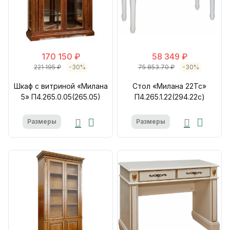
170 150 ₽
58 349 ₽
221 195 ₽
-30%
75 853.70 ₽
-30%
Шкаф с витриной «Милана
Стол «Милана 22Тс»
5» П4.265.0.05(265.05)
П4.265.1.22(294.22с)
Размеры
Размеры