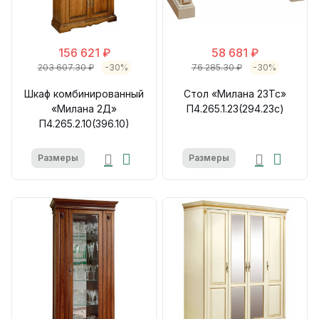
156 621 ₽
58 681 ₽
203 607.30 ₽
-30%
76 285.30 ₽
-30%
Шкаф комбинированный
Стол «Милана 23Тс»
«Милана 2Д»
П4.265.1.23(294.23с)
П4.265.2.10(396.10)
Размеры
Размеры