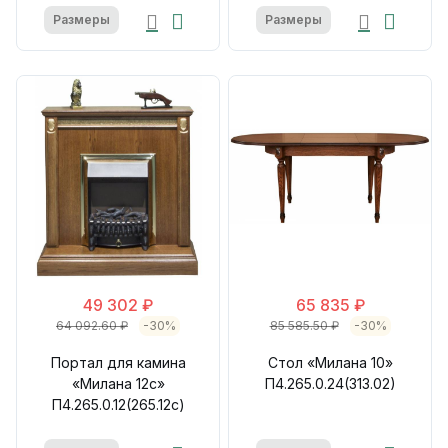
Размеры
Размеры
49 302 ₽
65 835 ₽
64 092.60 ₽
-30%
85 585.50 ₽
-30%
Портал для камина
Стол «Милана 10»
«Милана 12с»
П4.265.0.24(313.02)
П4.265.0.12(265.12с)