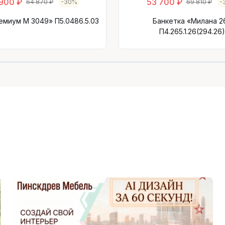
900 ₽
53 700 ₽
64 870 ₽
-30%
69 810 ₽
-
емиум М 3049» П5.0486.5.03
Банкетка «Милана 2
П4.265.1.26(294.26