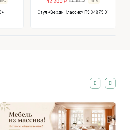
42 200 ₽
30%
54 860 ₽
-30%
6»
Стул «Верди Классик» П5.0487.5.01
)