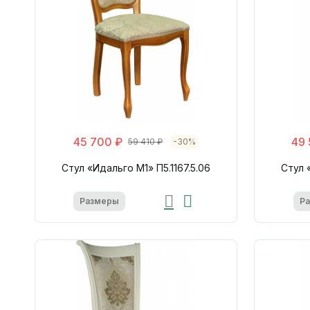
45 700 ₽
49 
59 410 ₽
-30%
Стул «Идальго М1» П5.1167.5.06
Стул 
Размеры
Р