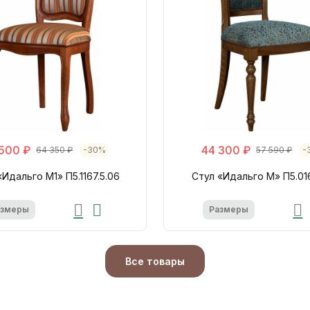
500 ₽
44 300 ₽
64 350 ₽
-30%
57 590 ₽
-
«Идальго М1» П5.1167.5.06
Стул «Идальго М» П5.016
азмеры
Размеры
Все товары