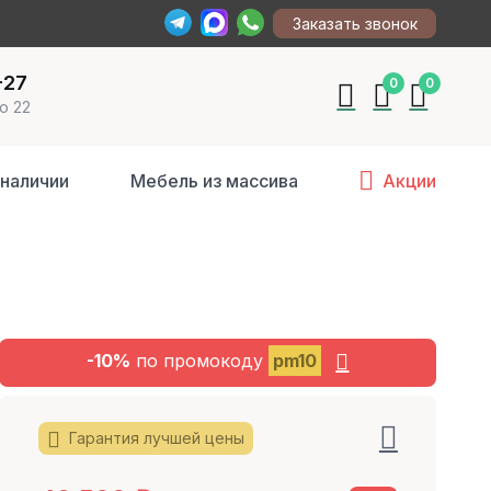
Заказать звонок
-27
0
0
о 22
 наличии
Мебель из массива
Акции
-10%
по промокоду
pm10
Гарантия лучшей цены