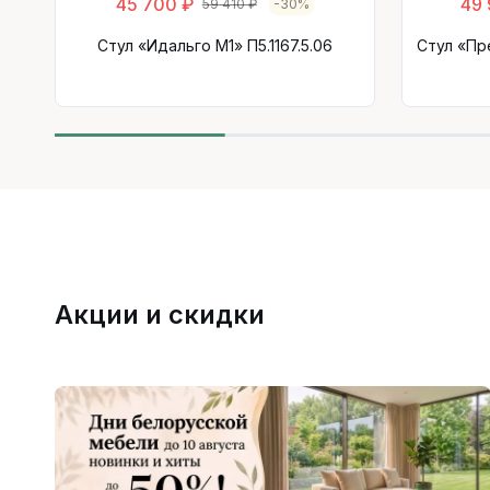
45 700 ₽
49 
59 410 ₽
-30%
Стул «Идальго М1» П5.1167.5.06
Стул «Пр
Акции и скидки