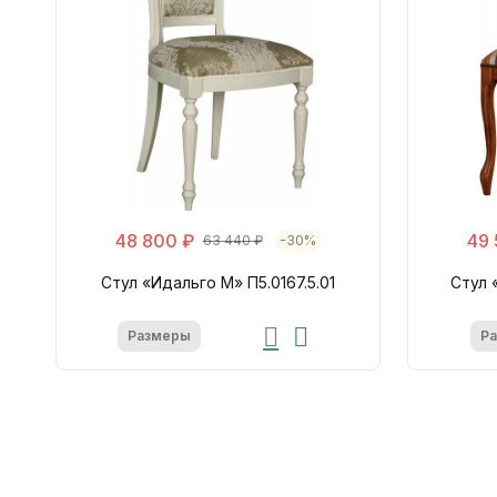
48 800 ₽
49 
63 440 ₽
-30%
Стул «Идальго М» П5.0167.5.01
Стул 
Размеры
Р