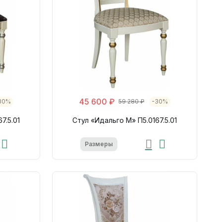
45 600 ₽
30%
59 280 ₽
-30%
7.5.01
Стул «Идальго М» П5.0167.5.01
Размеры