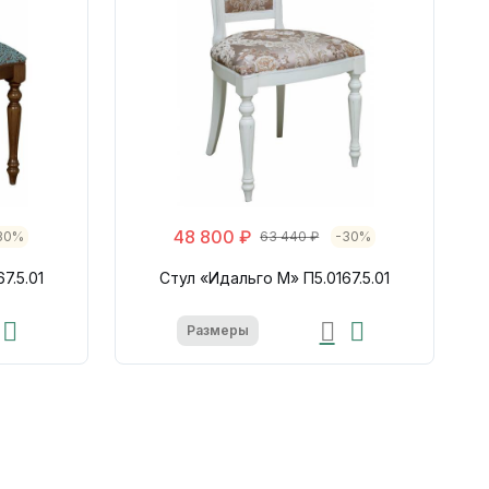
48 800 ₽
30%
63 440 ₽
-30%
7.5.01
Стул «Идальго М» П5.0167.5.01
Размеры