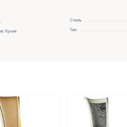
Стиль
о
Тип
я; Кухня