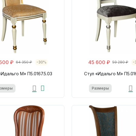
500 ₽
45 600 ₽
64 350 ₽
-30%
59 280 ₽
-
«Идальго М» П5.0167.5.03
Стул «Идальго М» П5.016
азмеры
Размеры