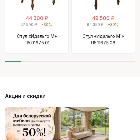
44 300 ₽
49 500 ₽
57 590 ₽
-30%
64 350 ₽
-30%
Стул «Идальго М»
Стул «Идальго М1»
П5.0167.5.01
П5.1167.5.06
Акции и скидки