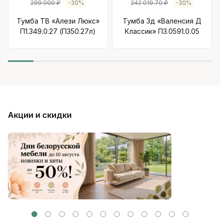
299 000 ₽
-30%
242 019.70 ₽
-30%
Тумба ТВ «Алези Люкс»
Тумба 3д «Валенсия Д
П1.349.0.27 (П350.27л)
Классик» П3.0591.0.05
Акции и скидки