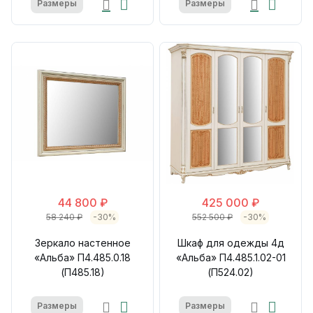
Размеры
Размеры
44 800 ₽
425 000 ₽
58 240 ₽
-30%
552 500 ₽
-30%
Зеркало настенное
Шкаф для одежды 4д
«Альба» П4.485.0.18
«Альба» П4.485.1.02-01
(П485.18)
(П524.02)
Размеры
Размеры