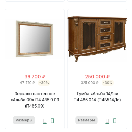
36 700 ₽
250 000 ₽
47 710 ₽
-30%
325 000 ₽
-30%
Зеркало настенное
Тумба «Альба 14/1с»
«Альба 09» П4.485.0.09
П4.485.0.14 (П485.14/1с)
(П485.09)
Размеры
Размеры