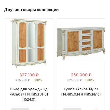
Другие товары коллекции
327 100 ₽
250 000 ₽
425 230 ₽
-30%
325 000 ₽
-30%
Шкаф для одежды 3д
Тумба «Альба 14/1с»
«Альба» П4.485.1.01-01
П4.485.0.14 (П485.14/1с)
(П524.01)