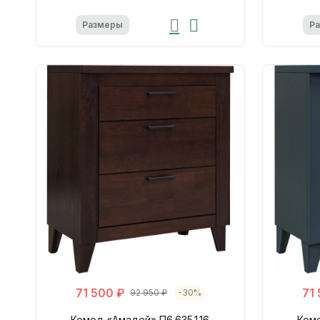
Размеры
Р
71 500 ₽
71
92 950 ₽
-30%
Комод «Амадей» П6.635.1.16
Комо