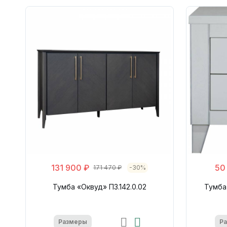
131 900 ₽
50
171 470 ₽
-30%
Тумба «Оквуд» П3.142.0.02
Тумба
Размеры
Р