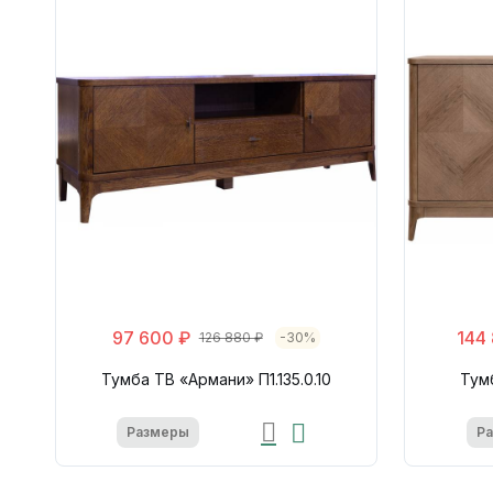
97 600 ₽
144
126 880 ₽
-30%
Тумба ТВ «Армани» П1.135.0.10
Тумб
Размеры
Р