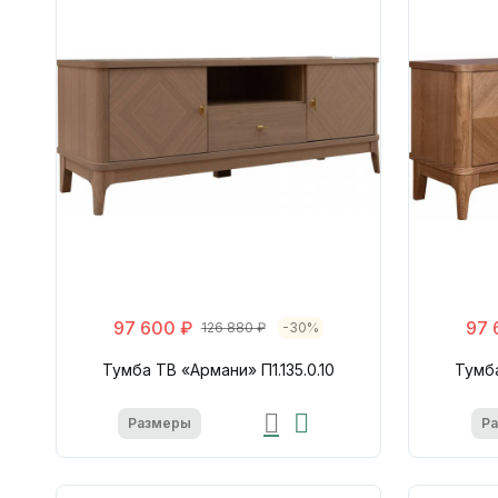
97 600 ₽
97 
126 880 ₽
-30%
Тумба ТВ «Армани» П1.135.0.10
Тумба
Размеры
Р