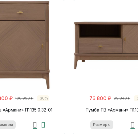
300 ₽
76 800 ₽
106 990 ₽
-30%
99 840 ₽
-
 «Армани» П1.135.0.32-01
Тумба ТВ «Армани» П1.13
азмеры
Размеры