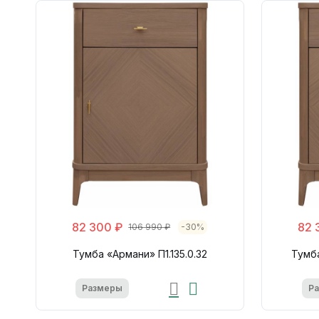
82 300 ₽
82 
106 990 ₽
-30%
Тумба «Армани» П1.135.0.32
Тумба
Размеры
Р