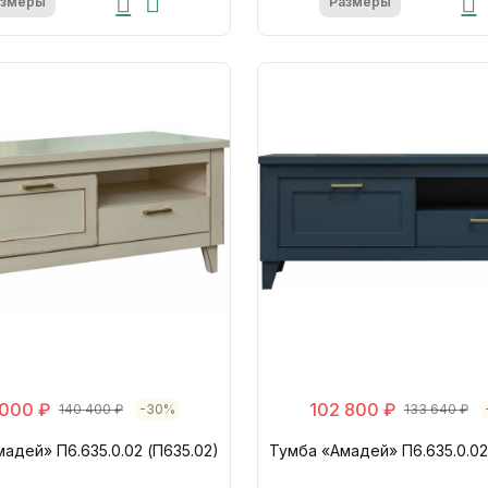
азмеры
Размеры
 000 ₽
102 800 ₽
140 400 ₽
-30%
133 640 ₽
адей» П6.635.0.02 (П635.02)
Тумба «Амадей» П6.635.0.02