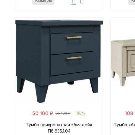
Размеры
Р
50 100 ₽
108
65 130 ₽
-30%
Тумба прикроватная «Амадей»
Тумба «Ам
П6.635.1.04