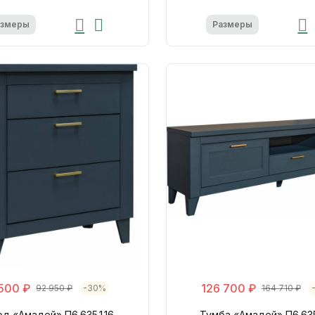
азмеры
Размеры
 500 ₽
126 700 ₽
92 950 ₽
-30%
164 710 ₽
д «Амадей» П6.635.1.16
Тумба «Амадей» П6.635