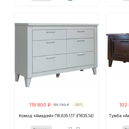
119 800 ₽
102
155 740 ₽
-30%
Комод «Амадей» П6.635.1.17 (П635.14)
Тумба «Ам