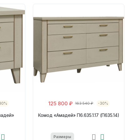
125 800 ₽
30%
163 540 ₽
-30%
мадей»
Комод «Амадей» П6.635.1.17 (П635.14)
Размеры