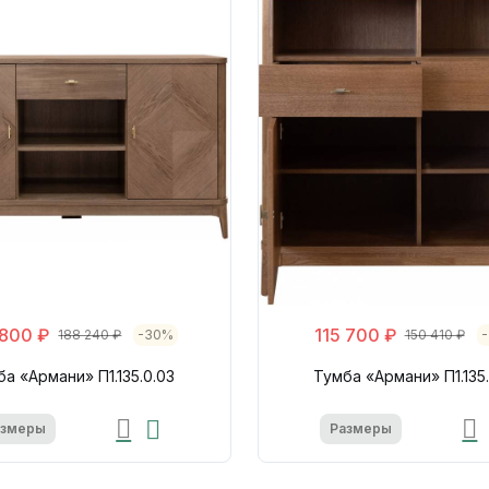
 800 ₽
115 700 ₽
188 240 ₽
-30%
150 410 ₽
а «Армани» П1.135.0.03
Тумба «Армани» П1.135
азмеры
Размеры