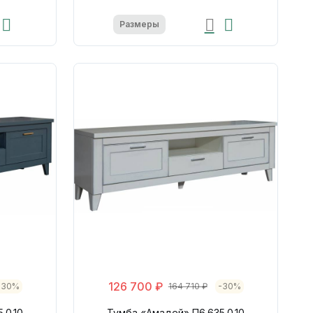
Размеры
126 700 ₽
-30%
164 710 ₽
-30%
.0.10
Тумба «Амадей» П6.635.0.10