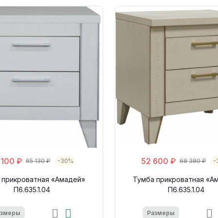
 100 ₽
52 600 ₽
65 130 ₽
-30%
68 380 ₽
-
 прикроватная «Амадей»
Тумба прикроватная «А
П6.635.1.04
П6.635.1.04
азмеры
Размеры