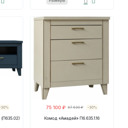
Размеры
75 100 ₽
-30%
97 630 ₽
-30%
 (П635.02)
Комод «Амадей» П6.635.1.16