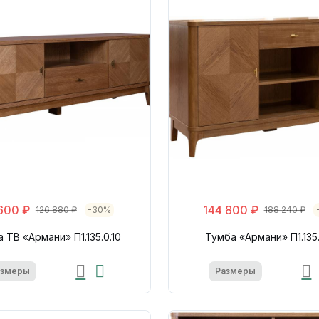
600 ₽
144 800 ₽
126 880 ₽
-30%
188 240 ₽
 ТВ «Армани» П1.135.0.10
Тумба «Армани» П1.135
азмеры
Размеры