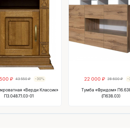
 500 ₽
22 000 ₽
43 550 ₽
-30%
28 600 ₽
-
икроватная «Верди Классик»
Тумба «Фридом» П6.638
П3.0487.1.03-01
(П638.03)