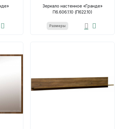
нде»
Зеркало настенное «Гранде»
П6.606.1.10 (П622.10)
Размеры