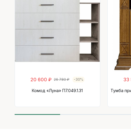
20 600 ₽
33
26 780 ₽
-30%
Комод «Луна» П7.049.1.31
Тумба пр