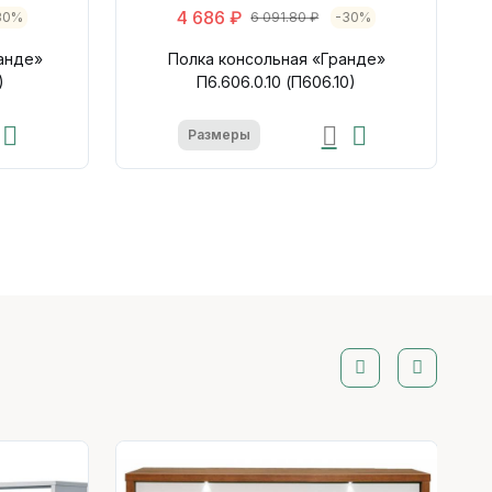
4 686 ₽
30%
6 091.80 ₽
-30%
анде»
Полка консольная «Гранде»
)
П6.606.0.10 (П606.10)
Размеры