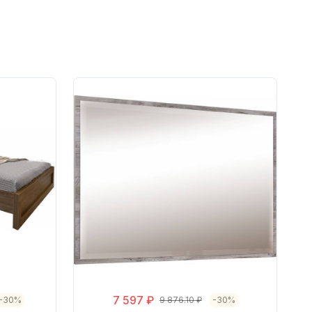
7 597 ₽
-30%
9 876.10 ₽
-30%