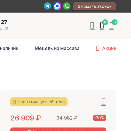
Заказать звонок
-27
0
0
о 22
 наличии
Мебель из массива
Акции
Гарантия лучшей цены
26 909
₽
34 982
₽
-30%