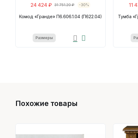
24 424 ₽
11 
31 751.20 ₽
-30%
Комод «Гранде» П6.606.1.04 (П622.04)
Тумба «Г
Размеры
Р
Похожие товары