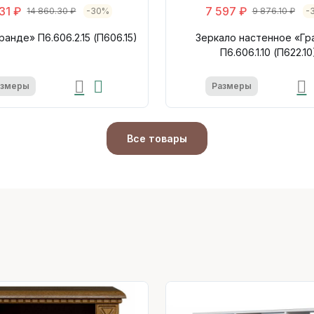
431 ₽
7 597 ₽
14 860.30 ₽
-30%
9 876.10 ₽
-
ранде» П6.606.2.15 (П606.15)
Зеркало настенное «Гр
П6.606.1.10 (П622.10
азмеры
Размеры
Все товары