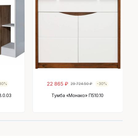
Т
22 865 ₽
30%
29 724.50 ₽
-30%
.0.03
Тумба «Монако» П510.10