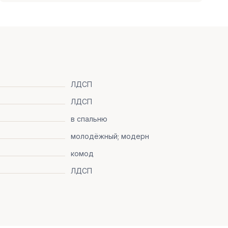
ЛДСП
ЛДСП
в спальню
молодёжный; модерн
комод
ЛДСП