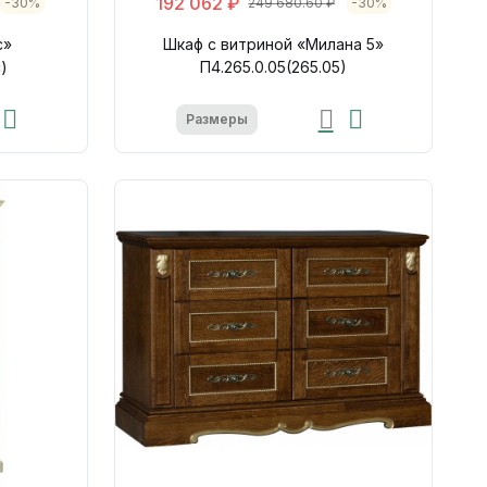
192 062 ₽
-30%
249 680.60 ₽
-30%
с»
Шкаф с витриной «Милана 5»
с)
П4.265.0.05(265.05)
Размеры