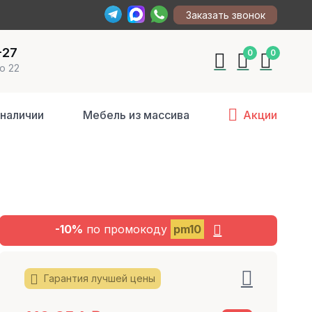
Заказать звонок
-27
0
0
о 22
 наличии
Мебель из массива
Акции
-10%
по промокоду
pm10
Гарантия лучшей цены