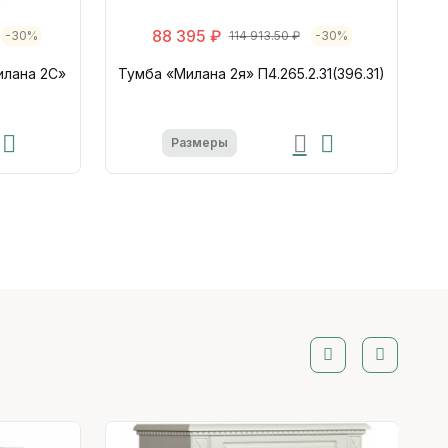
88 395 ₽
-30%
114 913.50 ₽
-30%
илана 2С»
Тумба «Милана 2я» П4.265.2.31(396.31)
Размеры