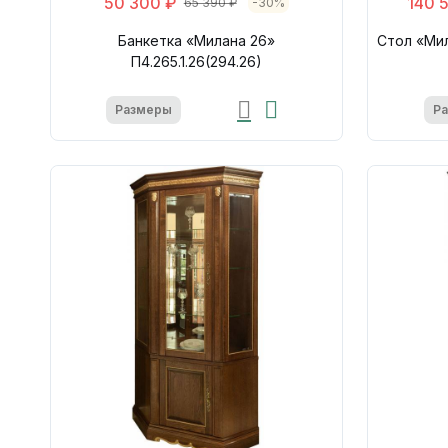
50 300 ₽
140 
65 390 ₽
-30%
Банкетка «Милана 26»
Стол «Мил
П4.265.1.26(294.26)
Размеры
Р