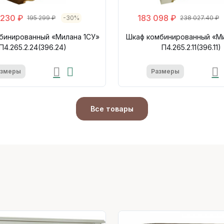
 230 ₽
183 098 ₽
195 299 ₽
-30%
238 027.40 ₽
бинированный «Милана 1СУ»
Шкаф комбинированный «М
П4.265.2.24(396.24)
П4.265.2.11(396.11)
азмеры
Размеры
Все товары