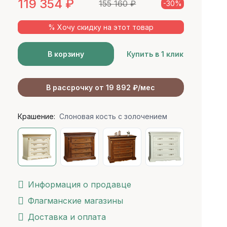
119 354
₽
155 160
₽
-30%
% Хочу скидку на этот товар
В корзину
Купить в 1 клик
В рассрочку от 19 892 ₽/мес
Крашение:
Слоновая кость с золочением
Информация о продавце
Флагманские магазины
Доставка и оплата