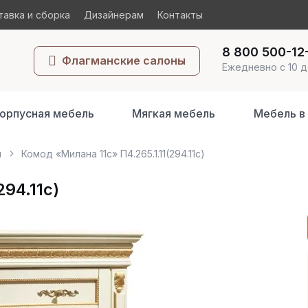
авка и сборка
Дизайнерам
Контакты
8 800 500-12
Флагманские салоны
Ежедневно с 10 д
орпусная мебель
Мягкая мебель
Мебель в
ы
Комод «Милана 11с» П4.265.1.11(294.11с)
94.11с)