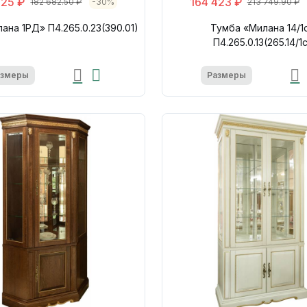
525 ₽
164 423 ₽
182 682.50 ₽
-30%
213 749.90 ₽
ана 1РД» П4.265.0.23(390.01)
Тумба «Милана 14/1
П4.265.0.13(265.14/1
азмеры
Размеры