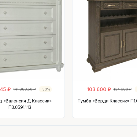
145 ₽
103 600 ₽
141 888.50 ₽
-30%
134 680 ₽
д «Валенсия Д Классик»
Тумба «Верди Классик» П1.
П3.0591.1.13