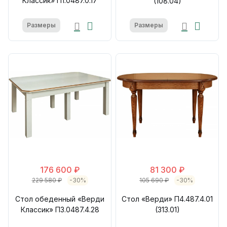
Классик» П1.0487.0.17
(108.04)
Размеры
Размеры
176 600 ₽
81 300 ₽
229 580 ₽
-30%
105 690 ₽
-30%
Стол обеденный «Верди
Стол «Верди» П4.487.4.01
Классик» П3.0487.4.28
(313.01)