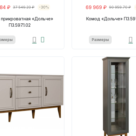
84 ₽
69 969 ₽
37 549.20 ₽
-30%
90 959.70 ₽
 прикроватная «Дольче»
Комод «Дольче» П3.597
П3.597.1.02
азмеры
Размеры