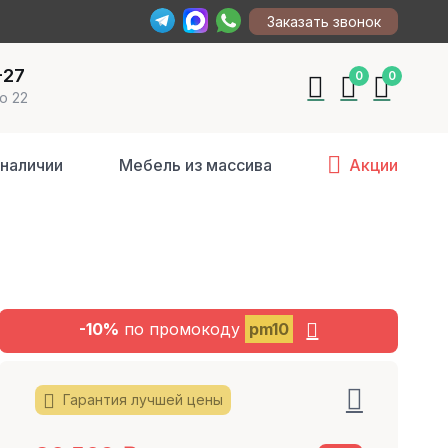
Заказать звонок
-27
0
0
о 22
 наличии
Мебель из массива
Акции
-10%
по промокоду
pm10
Гарантия лучшей цены