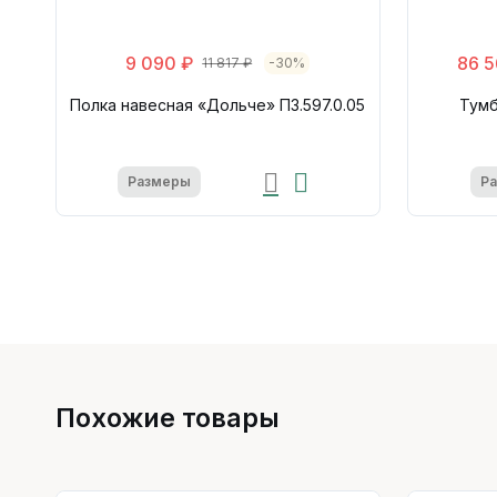
9 090 ₽
86 5
11 817 ₽
-30%
Полка навесная «Дольче» П3.597.0.05
Тумб
Размеры
Р
Похожие товары