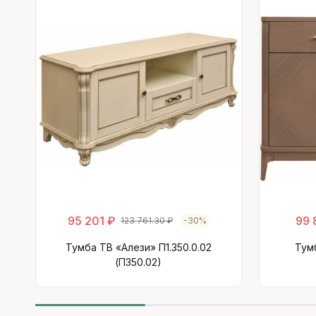
95 201 ₽
99 
123 761.30 ₽
-30%
Тумба ТВ «Алези» П1.350.0.02
Тумб
(П350.02)