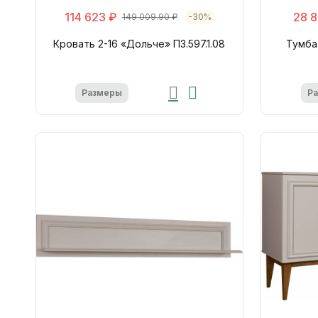
114 623 ₽
28 8
149 009.90 ₽
-30%
Кровать 2-16 «Дольче» П3.597.1.08
Тумба
Размеры
Р