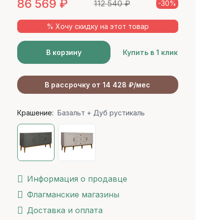
86 569
₽
112 540
₽
-30%
% Хочу скидку на этот товар
В корзину
Купить в 1 клик
В рассрочку от 14 428 ₽/мес
Крашение:
Базальт + Дуб рустикаль
Информация о продавце
Флагманские магазины
Доставка и оплата