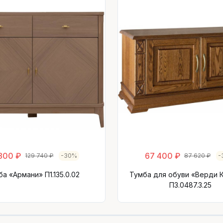
800 ₽
67 400 ₽
129 740 ₽
-30%
87 620 ₽
-
а «Армани» П1.135.0.02
Тумба для обуви «Верди 
П3.0487.3.25