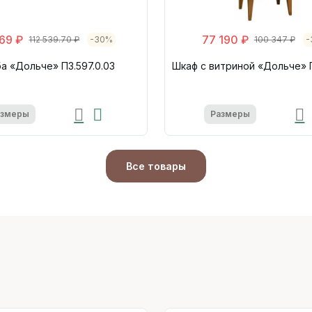
69 ₽
77 190 ₽
112 539.70 ₽
-30%
100 347 ₽
-
а «Дольче» П3.597.0.03
Шкаф с витриной «Дольче» П
азмеры
Размеры
Все товары