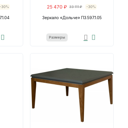
25 470 ₽
-30%
33 111 ₽
-30%
.1.04
Зеркало «Дольче» П3.597.1.05
Размеры