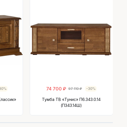
74 700 ₽
30%
97 110 ₽
-30%
Классик»
Тумба ТВ «Тунис» П6.343.0.14
(П343.14Ш)