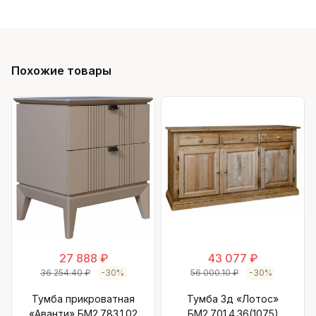
Похожие товары
27 888 ₽
43 077 ₽
36 254.40 ₽
-30%
56 000.10 ₽
-30%
Тумба прикроватная
Тумба 3д «Лотос»
«Аванти» БМ2.783.1.02
БМ2.701.4.36(1075)