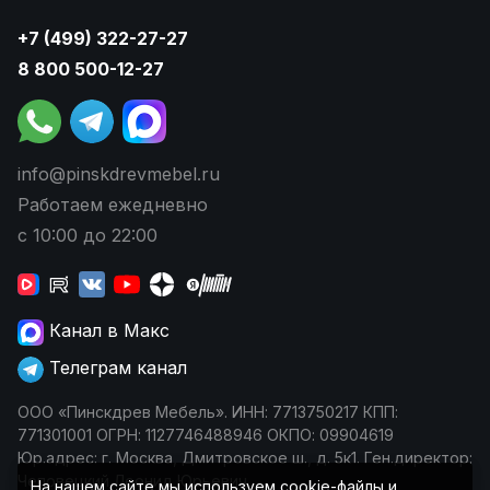
+7 (499) 322-27-27
8 800 500-12-27
info@pinskdrevmebel.ru
Работаем ежедневно
с 10:00 до 22:00
Канал в Макс
Телеграм канал
ООО «Пинскдрев Мебель». ИНН: 7713750217 КПП:
771301001 ОГРН: 1127746488946 ОКПО: 09904619
Юр.адрес: г. Москва, Дмитровское ш., д. 5к1. Ген.директор:
Чеповецкий Леонид Юрьевич
На нашем сайте мы используем cookie-файлы и