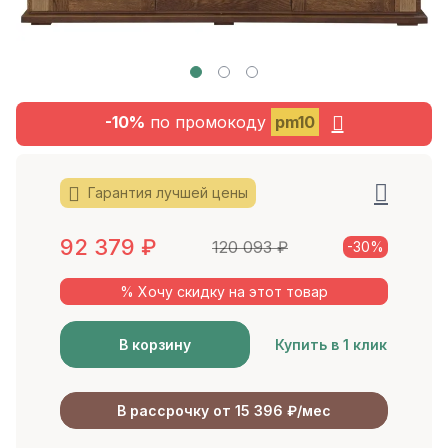
-10%
по промокоду
pm10
Гарантия лучшей цены
92 379
₽
120 093
₽
-30%
% Хочу скидку на этот товар
В корзину
Купить в 1 клик
В рассрочку от 15 396 ₽/мес