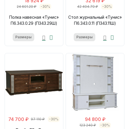
18 924 ₽
32 619 ₽
24 601.20 ₽
-30%
42 404.70 ₽
-30%
Полка навесная «Тунис»
Стол журнальный «Тунис»
П6.343.0.29 (П343.29Ш)
П6.343.0.11 (П343.11Ш)
Размеры
Размеры
74 700 ₽
94 800 ₽
97 110 ₽
-30%
123 240 ₽
-30%