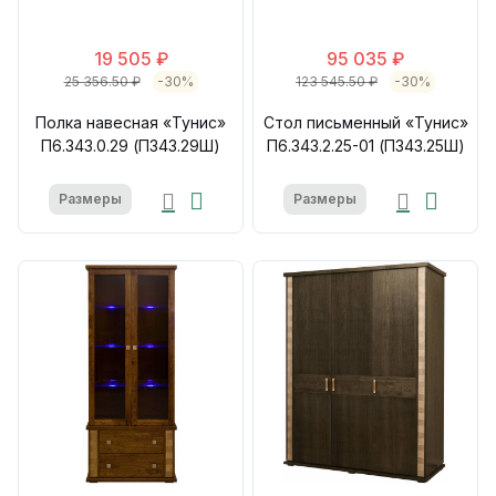
19 505 ₽
95 035 ₽
25 356.50 ₽
-30%
123 545.50 ₽
-30%
Полка навесная «Тунис»
Стол письменный «Тунис»
П6.343.0.29 (П343.29Ш)
П6.343.2.25-01 (П343.25Ш)
Размеры
Размеры