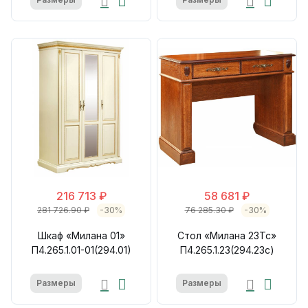
216 713 ₽
58 681 ₽
281 726.90 ₽
-30%
76 285.30 ₽
-30%
Шкаф «Милана 01»
Стол «Милана 23Тс»
П4.265.1.01-01(294.01)
П4.265.1.23(294.23с)
Размеры
Размеры