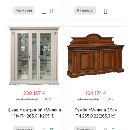
Размеры
Размеры
238 127 ₽
164 174 ₽
309 565.10 ₽
-30%
213 426.20 ₽
-30%
Шкаф с витриной «Милана
Тумба «Милана 3/1с»
11» П4.265.0.11(265.11)
П4.265.0.22(265.31с)
Размеры
Размеры