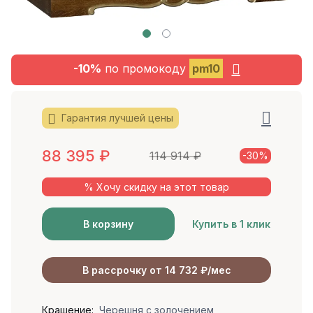
-10%
по промокоду
pm10
Гарантия лучшей цены
88 395
₽
114 914
₽
-30%
% Хочу скидку на этот товар
В корзину
Купить в 1 клик
В рассрочку от 14 732 ₽/мес
Крашение:
Черешня с золочением