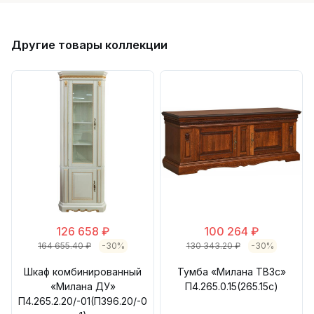
Другие товары коллекции
126 658 ₽
100 264 ₽
164 655.40 ₽
-30%
130 343.20 ₽
-30%
Шкаф комбинированный
Тумба «Милана ТВ3с»
«Милана ДУ»
П4.265.0.15(265.15с)
П4.265.2.20/-01(П396.20/-0