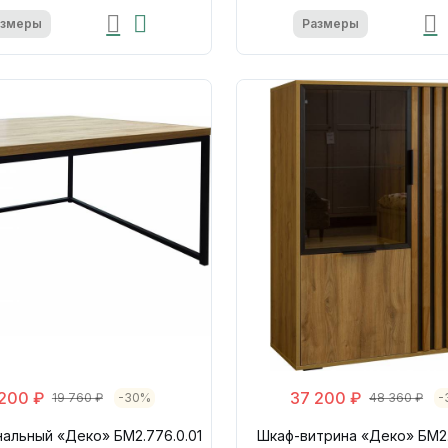
азмеры
Размеры
 200 ₽
37 200 ₽
19 760 ₽
-30%
48 360 ₽
-
альный «Деко» БМ2.776.0.01
Шкаф-витрина «Деко» БМ2.