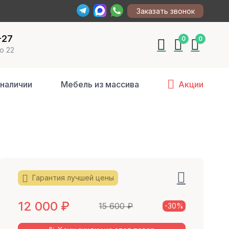
Заказать звонок
-27
0
0
о 22
 наличии
Мебель из массива
Акции
Гарантия лучшей цены
12 000
₽
15 600
₽
-30%