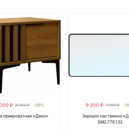
 000 ₽
9 200 ₽
15 600 ₽
-30%
11 960 ₽
-3
а прикроватная «Деко»
Зеркало настенное «Д
БМ2.776.1.32