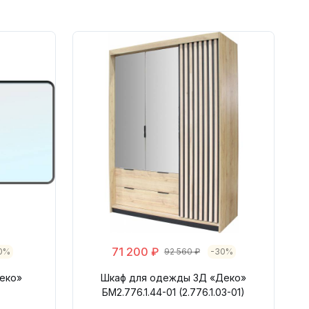
71 200 ₽
0%
92 560 ₽
-30%
еко»
Шкаф для одежды 3Д «Деко»
БМ2.776.1.44-01 (2.776.1.03-01)