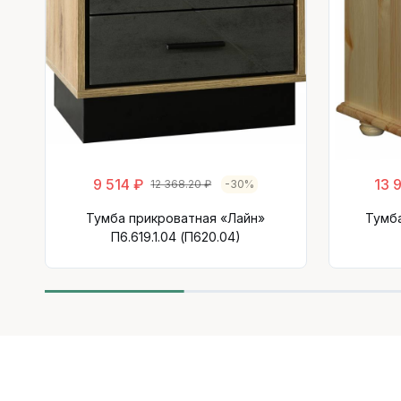
9 514 ₽
13 
12 368.20 ₽
-30%
Тумба прикроватная «Лайн»
Тумб
П6.619.1.04 (П620.04)