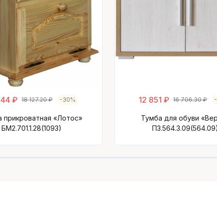
944 ₽
12 851 ₽
18 127.20 ₽
-30%
16 706.30 ₽
а прикроватная «Лотос»
Тумба для обуви «Ве
БМ2.701.1.28(1093)
П3.564.3.09(564.09