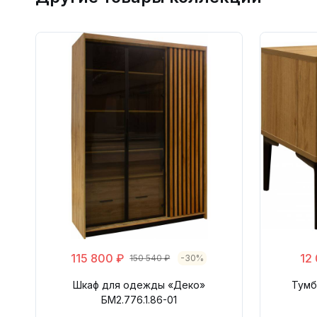
115 800 ₽
12
150 540 ₽
-30%
Шкаф для одежды «Деко»
Тумб
БМ2.776.1.86-01