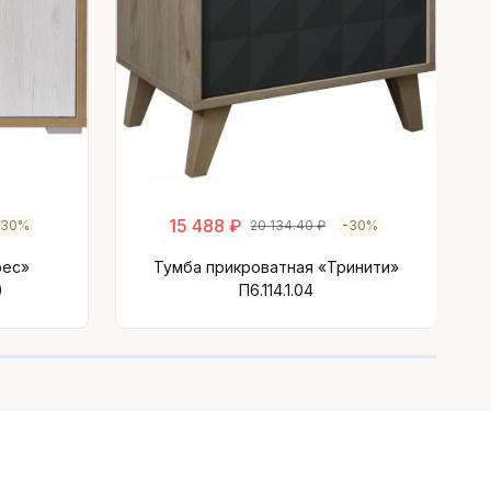
15 488 ₽
-30%
20 134.40 ₽
-30%
рес»
Тумба прикроватная «Тринити»
)
П6.114.1.04