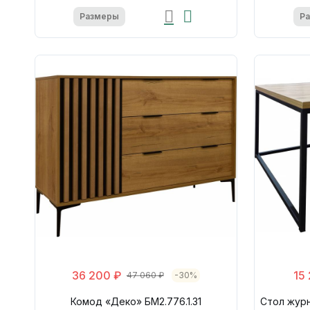
Размеры
Р
36 200 ₽
15
47 060 ₽
-30%
Комод «Деко» БМ2.776.1.31
Стол журн