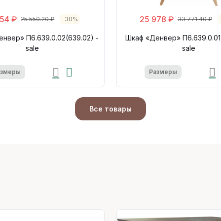
654 ₽
25 978 ₽
25 550.20 ₽
-30%
33 771.40 ₽
нвер» П6.639.0.02(639.02) -
Шкаф «Денвер» П6.639.0.01(
sale
sale
азмеры
Размеры
Все товары