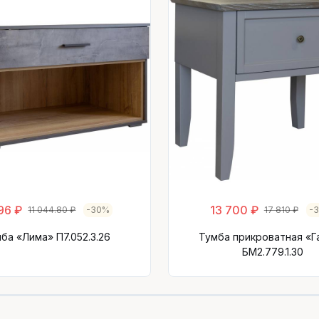
96 ₽
13 700 ₽
11 044.80 ₽
-30%
17 810 ₽
-
ба «Лима» П7.052.3.26
Тумба прикроватная «Г
БМ2.779.1.30