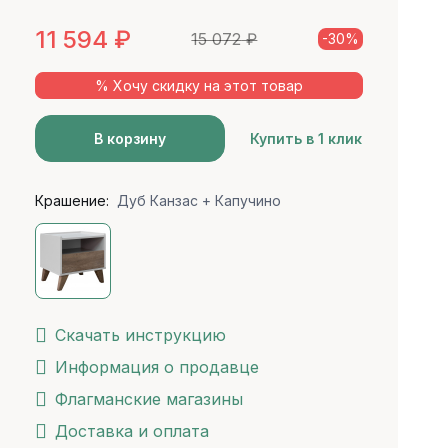
11 594
₽
15 072
₽
-30%
% Хочу скидку на этот товар
В корзину
Купить в 1 клик
Крашение:
Дуб Канзас + Капучино
Скачать инструкцию
Информация о продавце
Флагманские магазины
Доставка и оплата