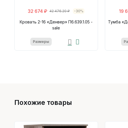
32 674 ₽
19 
42 476.20 ₽
-30%
Кровать 2-16 «Денвер» П6.639.1.05 -
Тумба «Де
sale
Размеры
Р
Похожие товары