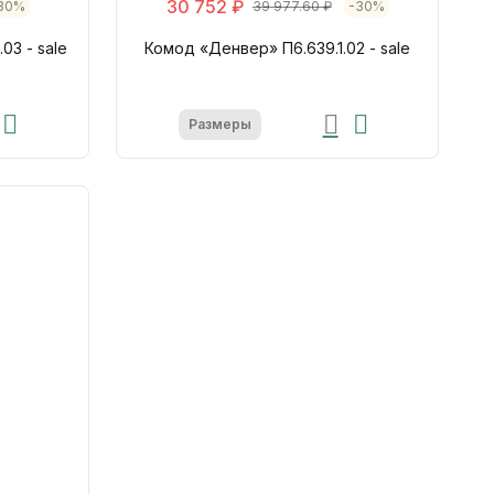
30 752 ₽
30%
39 977.60 ₽
-30%
03 - sale
Комод «Денвер» П6.639.1.02 - sale
Размеры