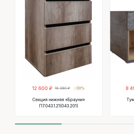
12 600 ₽
8 4
16 380 ₽
-30%
Секция нижняя «Брауни»
Тум
П7.043.1.21(043.201)