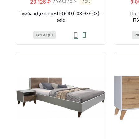
23 126 ₽
9 0
30 063.80 ₽
-30%
Тумба «Денвер» П6.639.0.03(639.03) -
Пол
sale
П6
Размеры
Р