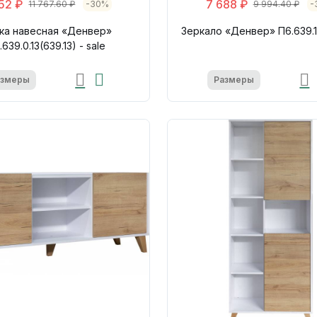
52 ₽
7 688 ₽
11 767.60 ₽
-30%
9 994.40 ₽
-
ка навесная «Денвер»
Зеркало «Денвер» П6.639.1.
.639.0.13(639.13) - sale
азмеры
Размеры