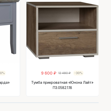
9 600 ₽
30%
12 480 ₽
-30%
арда»
Тумба прикроватная «Юнона Лайт»
П3.0582.1.18