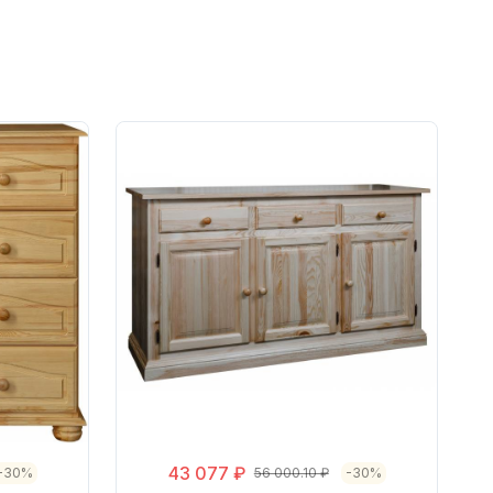
43 077 ₽
-30%
56 000.10 ₽
-30%