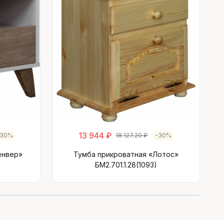
13 944 ₽
-30%
18 127.20 ₽
-30%
енвер»
Тумба прикроватная «Лотос»
БМ2.701.1.28(1093)