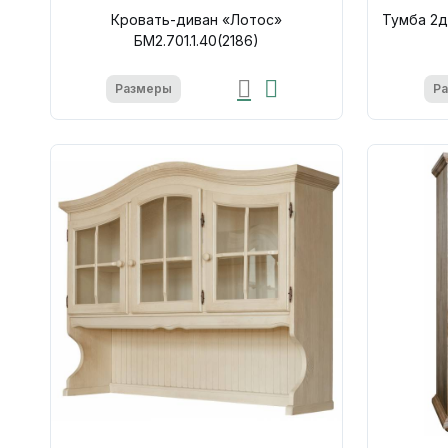
Кровать-диван «Лотос»
Тумба 2д
БМ2.701.1.40(2186)
Размеры
Р