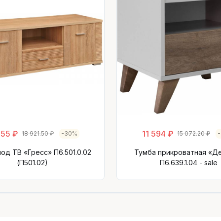
555 ₽
11 594 ₽
18 921.50 ₽
-30%
15 072.20 ₽
од ТВ «Гресс» П6.501.0.02
Тумба прикроватная «Д
(П501.02)
П6.639.1.04 - sale