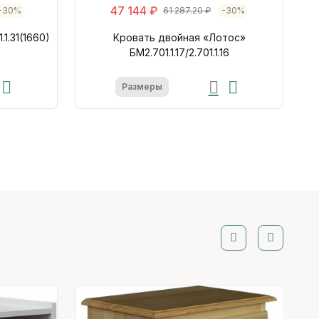
47 144 ₽
-30%
61 287.20 ₽
-30%
1.31(1660)
Кровать двойная «Лотос»
БМ2.701.1.17/2.701.1.16
Размеры