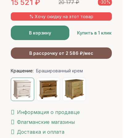
15 521
₽
20 177
₽
-30%
% Хочу скидку на этот товар
В корзину
Купить в 1 клик
В рассрочку от 2 586 ₽/мес
Крашение:
Брашированный крем
Информация о продавце
Флагманские магазины
Доставка и оплата