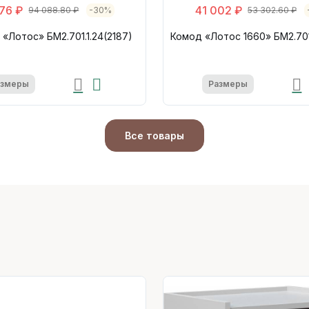
76 ₽
41 002 ₽
94 088.80 ₽
-30%
53 302.60 ₽
«Лотос» БМ2.701.1.24(2187)
Комод «Лотос 1660» БМ2.701.
азмеры
Размеры
Все товары