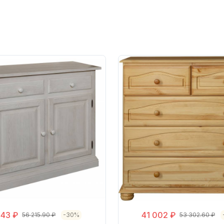
243 ₽
41 002 ₽
56 215.90 ₽
-30%
53 302.60 ₽