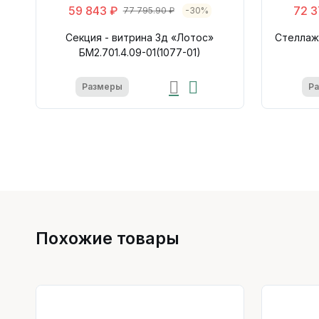
59 843 ₽
72 3
77 795.90 ₽
-30%
Секция - витрина 3д «Лотос»
Стеллаж 
БМ2.701.4.09-01(1077-01)
Размеры
Р
Похожие товары