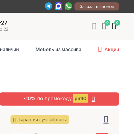
Заказать звонок
-27
0
0
о 22
 наличии
Мебель из массива
Акции
-10%
по промокоду
pm10
Гарантия лучшей цены