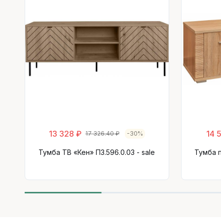
13 328 ₽
14 
17 326.40 ₽
-30%
Тумба ТВ «Кен» П3.596.0.03 - sale
Тумба п