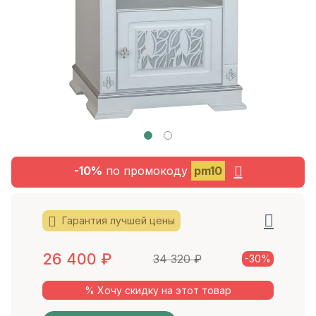
-10%
по промокоду
pm10
Гарантия лучшей цены
26 400
₽
34 320
₽
-30%
% Хочу скидку на этот товар