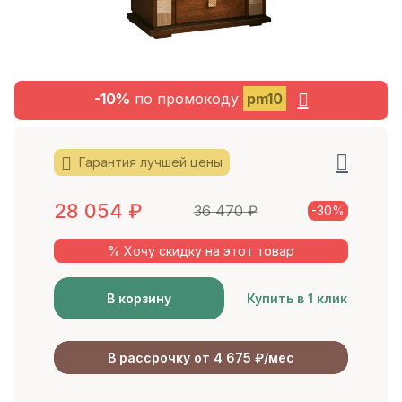
-10%
по промокоду
pm10
Гарантия лучшей цены
28 054
₽
36 470
₽
-30%
% Хочу скидку на этот товар
В корзину
Купить в 1 клик
В рассрочку от 4 675 ₽/мес