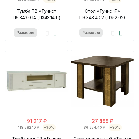
Тумба ТВ «Тунис»
Стол «Тунис 1Р»
П6.343.0.14 (П343.14Ш)
П6.343.4.02 (П352.02)
Размеры
Размеры
91 217 ₽
27 888 ₽
118 582.10 ₽
-30%
36 254.40 ₽
-30%
Тумба под ТВ «Тунис»
Стол журнальный «Тунис»