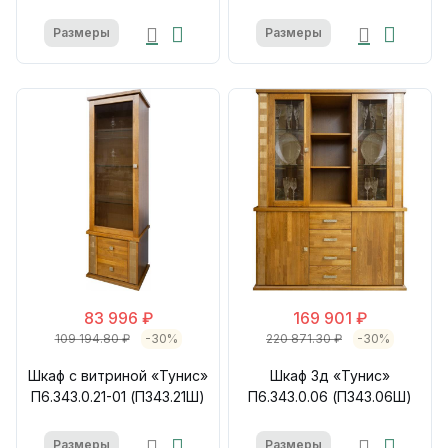
Размеры
Размеры
83 996 ₽
169 901 ₽
109 194.80 ₽
-30%
220 871.30 ₽
-30%
Шкаф с витриной «Тунис»
Шкаф 3д «Тунис»
П6.343.0.21-01 (П343.21Ш)
П6.343.0.06 (П343.06Ш)
Размеры
Размеры