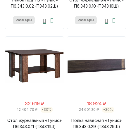
П6.343.0.02 (П343.02Ш)
П6.343.0.10 (П343.10Ш)
Размеры
Размеры
32 619 ₽
18 924 ₽
42 404.70 ₽
-30%
24 601.20 ₽
-30%
Стол журнальный «Тунис»
Полка навесная «Тунис»
П6.343.0.11 (П343.11Ш)
П6.343.0.29 (П343.29Ш)