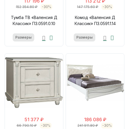
117 196 ₽
113 212 ₽
152 354.80 ₽
-30%
147 175.60 ₽
-30%
Тумба ТВ «Валенсия Д
Комод «Валенсия Д
Классик» П3.0591.0.10
Классик» П3.0591.1.14
Размеры
Размеры
51 377 ₽
186 086 ₽
66 790.10 ₽
-30%
241 911.80 ₽
-30%