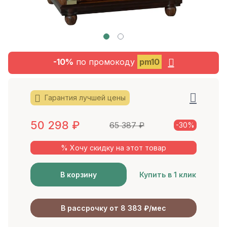
-10%
по промокоду
pm10
Гарантия лучшей цены
50 298
₽
65 387
₽
-30%
% Хочу скидку на этот товар
В корзину
Купить в 1 клик
В рассрочку от 8 383 ₽/мес