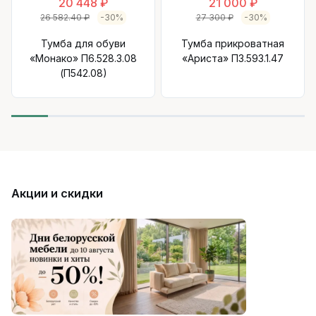
20 448 ₽
21 000 ₽
26 582.40 ₽
-30%
27 300 ₽
-30%
Тумба для обуви
Тумба прикроватная
«Монако» П6.528.3.08
«Ариста» П3.593.1.47
(П542.08)
Акции и скидки