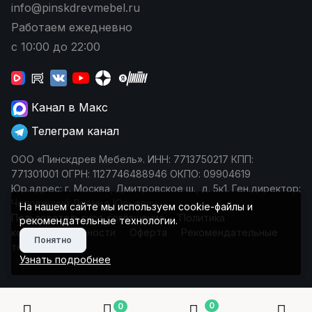
info@pinskdrevmebel.ru
Работаем ежедневно
с 10:00 до 22:00
Канал в Макс
Телеграм канал
ООО «Пинскдрев Мебель». ИНН: 7713750217 КПП:
771301001 ОГРН: 1127746488946 ОКПО: 09904619
Юр.адрес: г. Москва, Дмитровское ш., д. 5к1. Ген.директор:
Чеповецкий Леонид Юрьевич
На нашем сайте мы используем cookie-файлы и
Пользовательское соглашение
Политика
рекомендательные технологии.
конфиденциальности
Оферта
Рекомендательные
Понятно
технологии
Узнать подробнее
0
0