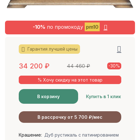
-10%
по промокоду
pm10
Гарантия лучшей цены
34 200
₽
44 460
₽
-30%
% Хочу скидку на этот товар
В корзину
Купить в 1 клик
В рассрочку от 5 700 ₽/мес
Крашение:
Дуб рустикаль с патинированием