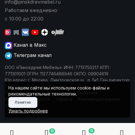
info@pinskdrevmebel.ru
Работаем ежедневно
с 10:00 до 22:00
Канал в Макс
Телеграм канал
ООО «Пинскдрев Мебель». ИНН: 7713750217 КПП:
771301001 ОГРН: 1127746488946 ОКПО: 09904619
Юр.адрес: г. Москва, Дмитровское ш., д. 5к1. Ген.директор:
Чеповецкий Леонид Юрьевич
На нашем сайте мы используем cookie-файлы и
Пользовательское соглашение
Политика
рекомендательные технологии.
конфиденциальности
Оферта
Рекомендательные
Понятно
технологии
Узнать подробнее
0
0