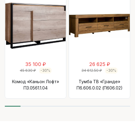
35 100 ₽
26 625 ₽
45 630 ₽
-30%
34 612.50 ₽
-30%
Комод «Каньон Лофт»
Тумба ТВ «Гранде»
П3.0561.1.04
П6.606.0.02 (П606.02)