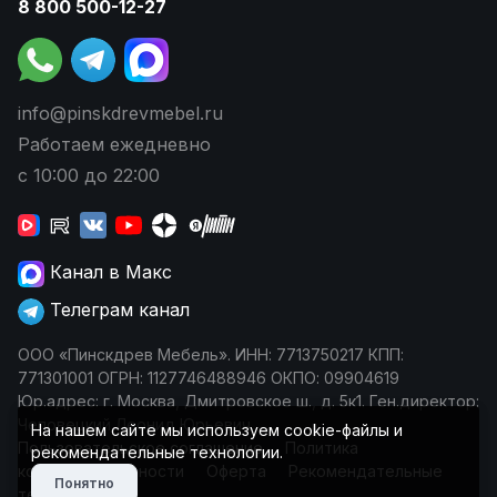
8 800 500-12-27
info@pinskdrevmebel.ru
Работаем ежедневно
с 10:00 до 22:00
Канал в Макс
Телеграм канал
ООО «Пинскдрев Мебель». ИНН: 7713750217 КПП:
771301001 ОГРН: 1127746488946 ОКПО: 09904619
Юр.адрес: г. Москва, Дмитровское ш., д. 5к1. Ген.директор:
Чеповецкий Леонид Юрьевич
На нашем сайте мы используем cookie-файлы и
Пользовательское соглашение
Политика
рекомендательные технологии.
конфиденциальности
Оферта
Рекомендательные
Понятно
технологии