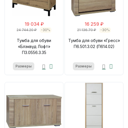
19 034 ₽
16 259 ₽
24 744.20 ₽
-30%
21 136.70 ₽
-30%
Тумба для обуви
Тумба для обуви «Гресс»
«Блэквуд Лофт»
П6.501.3.02 (П614.02)
П3.0556.3.35
Размеры
Размеры