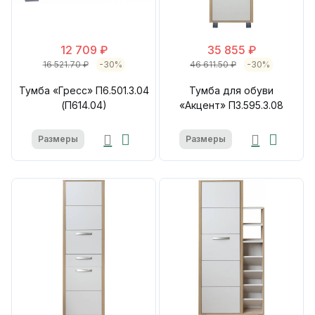
12 709 ₽
35 855 ₽
16 521.70 ₽
-30%
46 611.50 ₽
-30%
Тумба «Гресс» П6.501.3.04
Тумба для обуви
(П614.04)
«Акцент» П3.595.3.08
Размеры
Размеры