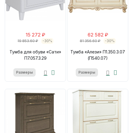
15 272 ₽
62 582 ₽
19 853.60 ₽
-30%
81 356.60 ₽
-30%
Тумба для обуви «Сати»
Тумба «Алези» П1.350.3.07
П7.057.3.29
(П540.07)
Размеры
Размеры