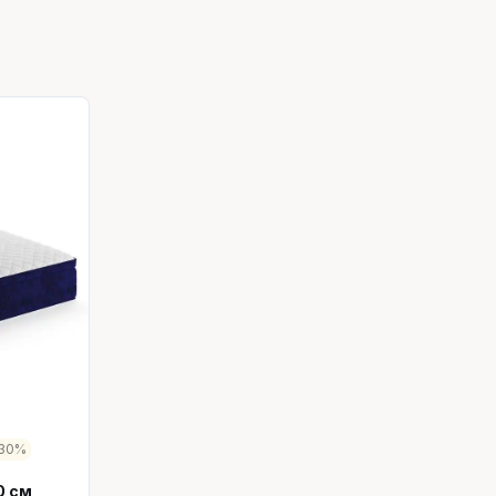
30%
0 см