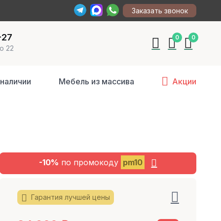
Заказать звонок
-27
0
0
о 22
 наличии
Мебель из массива
Акции
-10%
по промокоду
pm10
Гарантия лучшей цены