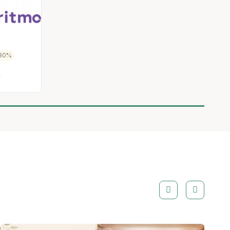
30%
»