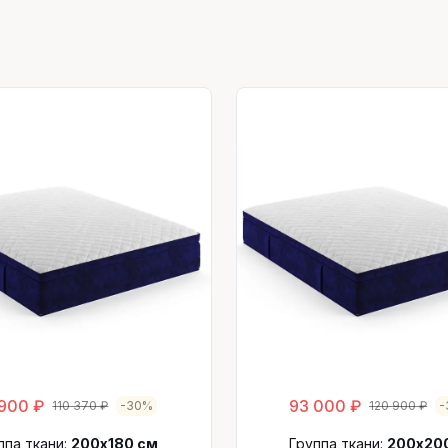
900 ₽
93 000 ₽
110 370 ₽
-30%
120 900 ₽
-
ппа ткани:
200х180 см
Группа ткани:
200х20