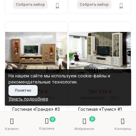
Собрать набор
Собрать набор
На нашем сайте мы используем cookie-файлы и
рекомендательные технологии.
Понятно
100 678 ₽
384 539 ₽
130 881.40 ₽
-30%
499 900.70 ₽
-30%
Узнать подробнее
Гостиная «Гранде» #3
Гостиная «Тунис» #1
0
0
Собрать набор
Собрать набор
Корзина
Каталог
Избранное
Контакты