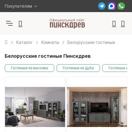
Покупателям
Каталог
Комнаты
Белорусские гостиные
Белорусские гостиные Пинскдрев
Гостиные из массива
Гостиные из дуба
Гостиные из