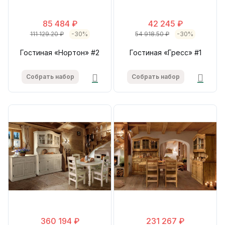
85 484 ₽
42 245 ₽
111 129.20 ₽
-30%
54 918.50 ₽
-30%
Гостиная «Нортон» #2
Гостиная «Гресс» #1
Собрать набор
Собрать набор
360 194 ₽
231 267 ₽