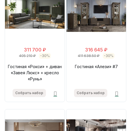
311 700 ₽
316 645 ₽
405 210 ₽
-30%
411 638.50 ₽
-30%
Гостиная «Рокси» + диван
Гостиная «Алези» #7
«Завея Люкс» + кресло
«Рунь»
Собрать набор
Собрать набор