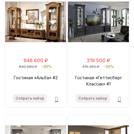
646 600 ₽
319 500 ₽
840 580 ₽
-30%
415 350 ₽
-30%
Гостиная «Альба» #2
Гостиная «Геттисберг
Классик» #1
Собрать набор
Собрать набор