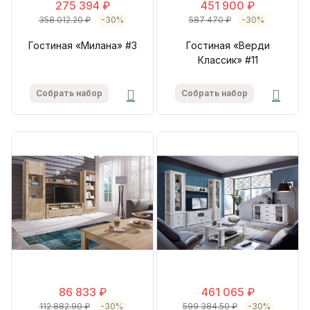
275 394 ₽
451 900 ₽
358 012.20 ₽
-30%
587 470 ₽
-30%
Гостиная «Милана» #3
Гостиная «Верди
Классик» #11
Собрать набор
Собрать набор
86 833 ₽
461 065 ₽
112 882.90 ₽
-30%
599 384.50 ₽
-30%