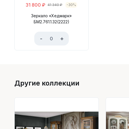
31 800
₽
41 340
₽
-30%
Зеркало «Хедмарк»
БМ2.761.1.32(2222)
-
+
Другие коллекции