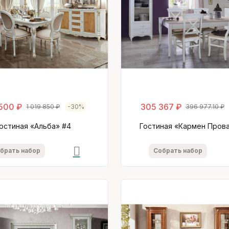
500 ₽
305 367 ₽
1 019 850 ₽
-30%
396 977.10 ₽
остиная «Альба» #4
Гостиная «Кармен Прова
брать набор
Собрать набор