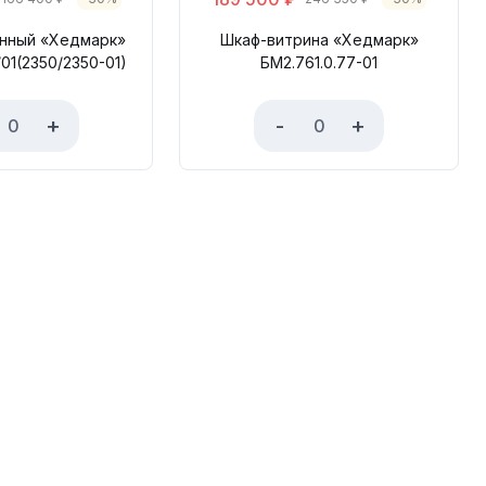
енный «Хедмарк»
Шкаф-витрина «Хедмарк»
/01(2350/2350-01)
БМ2.761.0.77-01
+
-
+