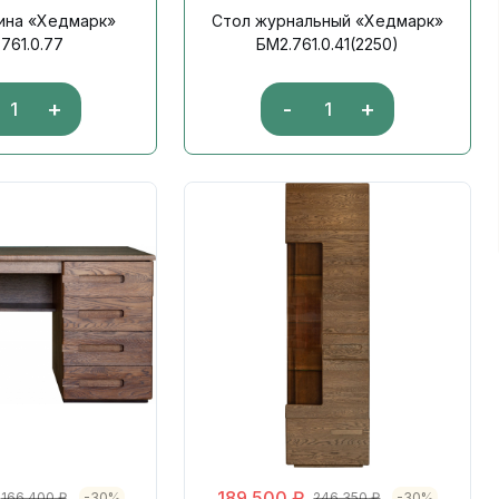
ина «Хедмарк»
Стол журнальный «Хедмарк»
761.0.77
БМ2.761.0.41(2250)
+
-
+
189 500
₽
166 400
₽
-30%
246 350
₽
-30%