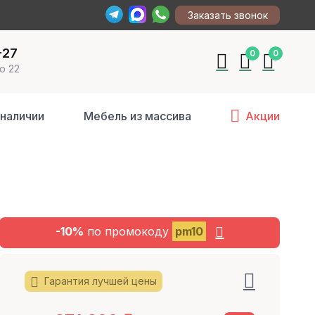
Заказать звонок
-27
0
0
о 22
 наличии
Мебель из массива
Акции
-10%
по промокоду
pm10
Гарантия лучшей цены