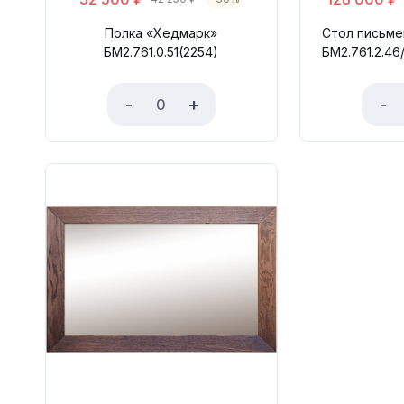
Полка «Хедмарк»
Стол письм
БМ2.761.0.51(2254)
БМ2.761.2.46
-
+
-