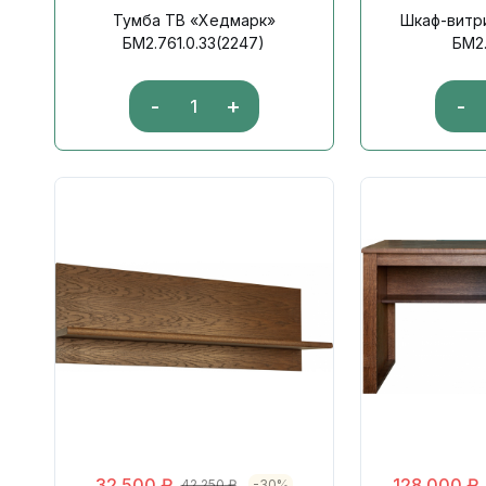
Тумба ТВ «Хедмарк»
Шкаф-витр
БМ2.761.0.33(2247)
БМ2.
-
+
-
32 500
₽
128 000
₽
42 250
₽
-30%