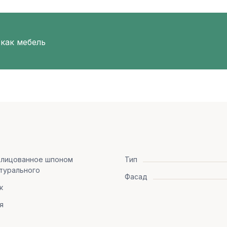
 как мебель
блицованное шпоном
Тип
турального
Фасад
к
я