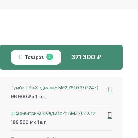
371 300
₽
Товаров
3
Тумба ТВ «Хедмарк» БМ2.761.0.33(2247)
96 900 ₽ x 1 шт.
Шкаф-витрина «Хедмарк» БМ2.761.0.77
189 500 ₽ x 1 шт.