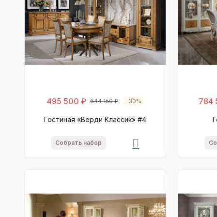
495 500 ₽
784 
644 150 ₽
-30%
Гостиная «Верди Классик» #4
Г
Собрать набор
Со