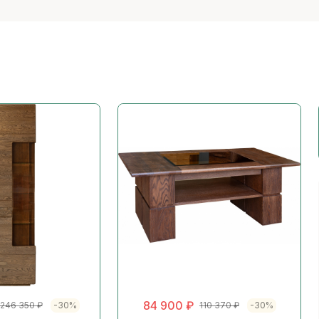
84 900
₽
246 350
₽
-30%
110 370
₽
-30%