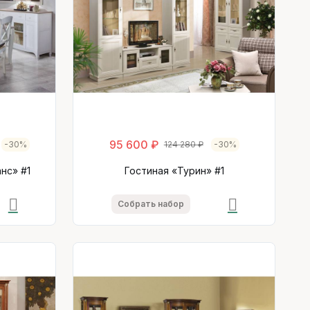
95 600 ₽
-30%
124 280 ₽
-30%
нс» #1
Гостиная «Турин» #1
Собрать набор