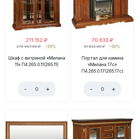
211 152
₽
70 633
₽
274 497.60
₽
-30%
91 822.90
₽
-30%
Шкаф с витриной «Милана
Портал для камина
11» П4.265.0.11(265.11)
«Милана 17с»
П4.265.0.17(265.17с)
-
+
-
+