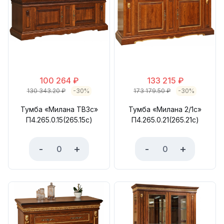
100 264
₽
133 215
₽
130 343.20
₽
-30%
173 179.50
₽
-30%
Тумба «Милана ТВ3с»
Тумба «Милана 2/1с»
П4.265.0.15(265.15с)
П4.265.0.21(265.21с)
-
+
-
+