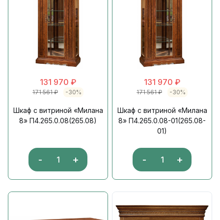
131 970
₽
131 970
₽
171 561
₽
-30%
171 561
₽
-30%
Шкаф с витриной «Милана
Шкаф с витриной «Милана
8» П4.265.0.08(265.08)
8» П4.265.0.08-01(265.08-
01)
-
+
-
+