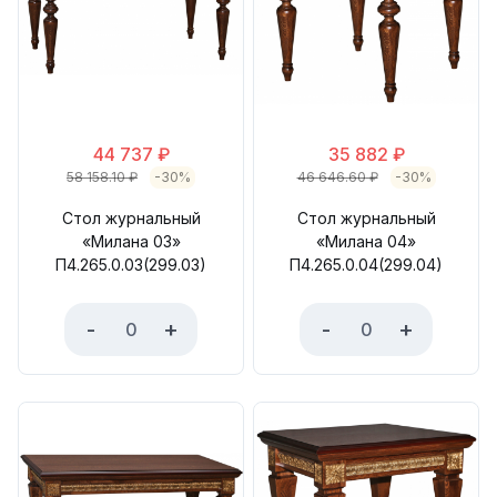
44 737
₽
35 882
₽
58 158.10
₽
-30%
46 646.60
₽
-30%
Стол журнальный
Стол журнальный
«Милана 03»
«Милана 04»
П4.265.0.03(299.03)
П4.265.0.04(299.04)
-
+
-
+