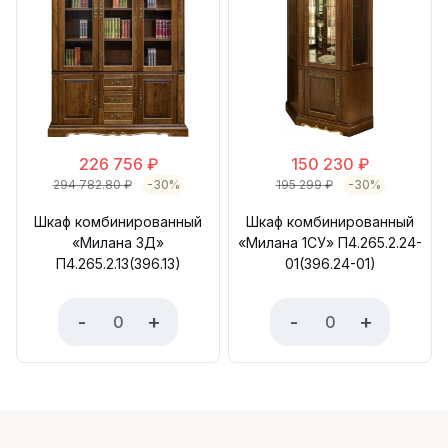
226 756
₽
150 230
₽
294 782.80
₽
-30%
195 299
₽
-30%
Шкаф комбинированный
Шкаф комбинированный
«Милана 3Д»
«Милана 1СУ» П4.265.2.24-
П4.265.2.13(396.13)
01(396.24-01)
-
+
-
+