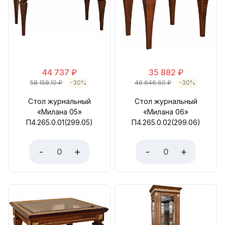
44 737
₽
35 882
₽
58 158.10
₽
-30%
46 646.60
₽
-30%
Стол журнальный
Стол журнальный
«Милана 05»
«Милана 06»
П4.265.0.01(299.05)
П4.265.0.02(299.06)
-
+
-
+