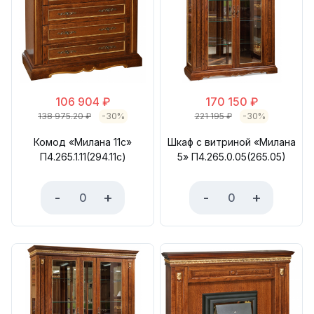
106 904
₽
170 150
₽
138 975.20
₽
-30%
221 195
₽
-30%
Комод «Милана 11с»
Шкаф с витриной «Милана
П4.265.1.11(294.11с)
5» П4.265.0.05(265.05)
-
+
-
+