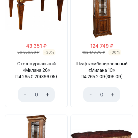
43 351
₽
124 749
₽
56 356.30
₽
-30%
162 173.70
₽
-30%
Стол журнальный
Шкаф комбинированный
«Милана 26»
«Милана 1С»
П4.265.0.20(366.05)
П4.265.2.09(396.09)
-
+
-
+