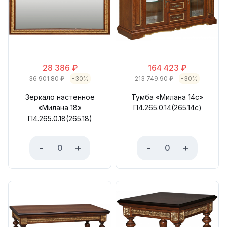
28 386
₽
164 423
₽
36 901.80
₽
-30%
213 749.90
₽
-30%
Зеркало настенное
Тумба «Милана 14с»
«Милана 18»
П4.265.0.14(265.14с)
П4.265.0.18(265.18)
-
+
-
+