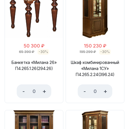
50 300
₽
150 230
₽
65 390
₽
-30%
195 299
₽
-30%
Банкетка «Милана 26»
Шкаф комбинированный
П4.265.1.26(294.26)
«Милана 1СУ»
П4.265.2.24(396.24)
-
+
-
+