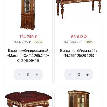
124 749
₽
63 412
₽
162 173.70
₽
-30%
82 435.60
₽
-30%
Шкаф комбинированный
Банкетка «Милана 25»
«Милана 1С» П4.265.2.09-
П4.265.1.25(294.25)
01(396.09-01)
-
+
-
+