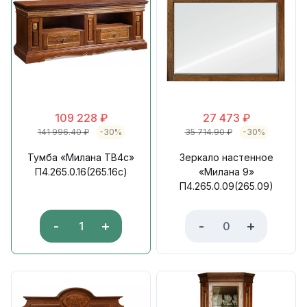
109 228
₽
27 473
₽
141 996.40
₽
-30%
35 714.90
₽
-30%
Тумба «Милана ТВ4с»
Зеркало настенное
П4.265.0.16(265.16с)
«Милана 9»
П4.265.0.09(265.09)
-
+
-
+