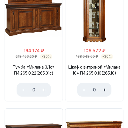
164 174
₽
106 572
₽
213 426.20
₽
-30%
138 543.60
₽
-30%
Тумба «Милана 3/1с»
Шкаф с витриной «Милана
П4.265.0.22(265.31с)
10» П4.265.0.10(265.10)
-
+
-
+