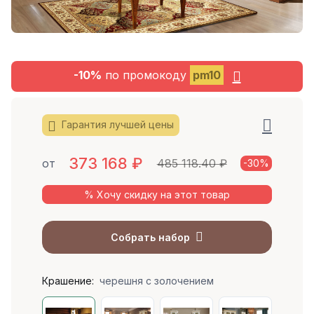
-10%
по промокоду
pm10
Гарантия лучшей цены
373 168
₽
от
485 118.40 ₽
-30%
% Хочу скидку на этот товар
Собрать набор
Крашение:
черешня с золочением