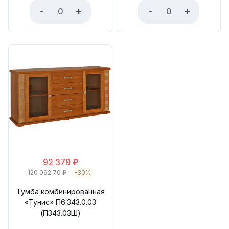
-
+
-
+
92 379
₽
120 092.70
₽
-30%
Тумба комбинированная
«Тунис» П6.343.0.03
(П343.03Ш)