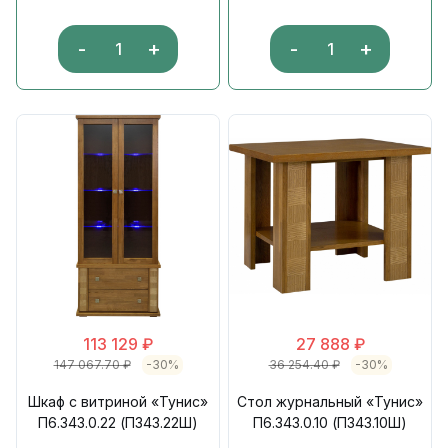
-
+
-
+
113 129
₽
27 888
₽
147 067.70
₽
-30%
36 254.40
₽
-30%
Шкаф с витриной «Тунис»
Стол журнальный «Тунис»
П6.343.0.22 (П343.22Ш)
П6.343.0.10 (П343.10Ш)