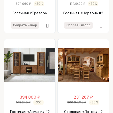
674 960 ₽
-30%
111 129.20 ₽
-30%
Гостиная «Трезор»
Гостиная «Нортон» #2
Собрать набор
Собрать набор
394 800 ₽
231 267 ₽
513 240 ₽
-30%
300 647.10 ₽
-30%
Гостиная «Армани» #2
Столовая «Лотос» #2