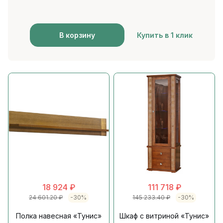
В корзину
Купить в 1 клик
18 924
₽
111 718
₽
24 601.20
₽
-30%
145 233.40
₽
-30%
Полка навесная «Тунис»
Шкаф с витриной «Тунис»