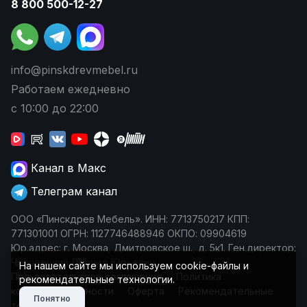
8 800 500-12-27
info@pinskdrevmebel.ru
Работаем ежедневно
с 10:00 до 22:00
Канал в Макс
Телеграм канал
ООО «Пинскдрев Мебель». ИНН: 7713750217 КПП:
771301001 ОГРН: 1127746488946 ОКПО: 09904619
Юр.адрес: г. Москва, Дмитровское ш., д. 5к1. Ген.директор:
Чеповецкий Леонид Юрьевич
На нашем сайте мы используем cookie-файлы и
Пользовательское соглашение
Политика
рекомендательные технологии.
конфиденциальности
Оферта
Рекомендательные
Понятно
технологии