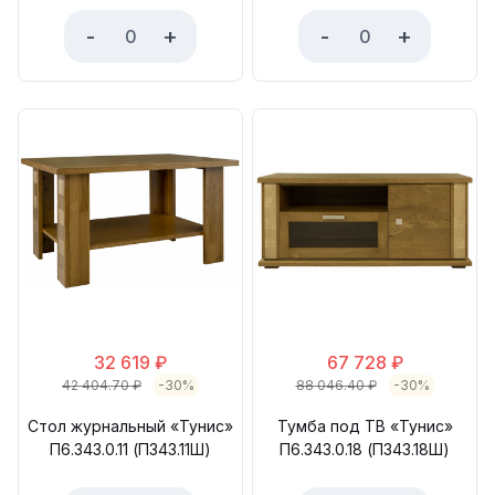
-
+
-
+
32 619
₽
67 728
₽
42 404.70
₽
-30%
88 046.40
₽
-30%
Стол журнальный «Тунис»
Тумба под ТВ «Тунис»
П6.343.0.11 (П343.11Ш)
П6.343.0.18 (П343.18Ш)