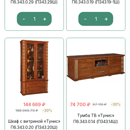
П6.343.0.29 (П343.29Ш)
П6.343.0.19 (П343.19-1Ш)
-
+
-
+
144 669
₽
74 700
₽
97 110
₽
-30%
188 069.70
₽
-30%
Тумба ТВ «Тунис»
Шкаф с витриной «Тунис»
П6.343.0.14 (П343.14Ш)
П6.343.0.20 (П343.20Ш)