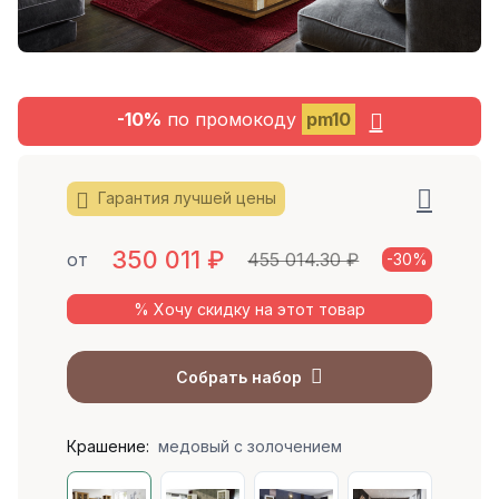
-10%
по промокоду
pm10
Гарантия лучшей цены
350 011
₽
от
455 014.30 ₽
-30%
% Хочу скидку на этот товар
Собрать набор
Крашение:
медовый с золочением