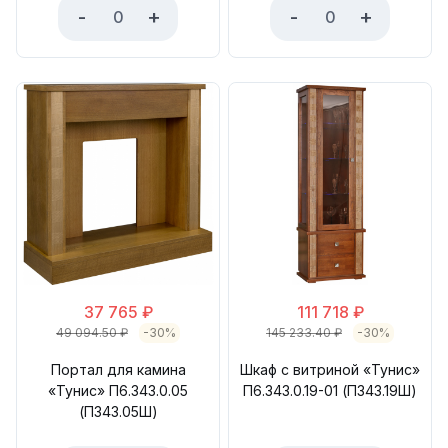
-
+
-
+
37 765
₽
111 718
₽
49 094.50
₽
-30%
145 233.40
₽
-30%
Портал для камина
Шкаф с витриной «Тунис»
«Тунис» П6.343.0.05
П6.343.0.19-01 (П343.19Ш)
(П343.05Ш)