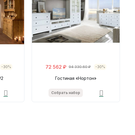
72 562 ₽
-30%
94 330.60 ₽
-30%
#2
Гостиная «Нортон»
Собрать набор