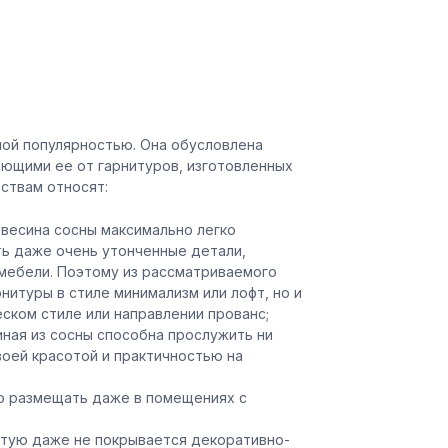
ной популярностью. Она обусловлена
ющими ее от гарнитуров, изготовленных
ствам относят:
весина сосны максимально легко
ть даже очень утонченные детали,
мебели. Поэтому из рассматриваемого
нитуры в стиле минимализм или лофт, но и
еском стиле или направлении прованс;
иная из сосны способна прослужить ни
воей красотой и практичностью на
но размещать даже в помещениях с
астую даже не покрывается декоративно-