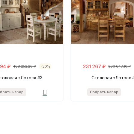
194 ₽
231 267 ₽
468 252.20 ₽
-30%
300 647.10 ₽
толовая «Лотос» #3
Столовая «Лотос» 
брать набор
Собрать набор