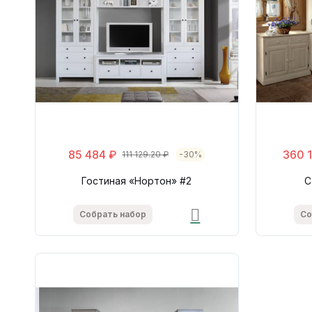
85 484 ₽
360 
111 129.20 ₽
-30%
Гостиная «Нортон» #2
С
Собрать набор
Со