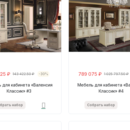
325 ₽
789 075 ₽
143 422.50 ₽
-30%
1 025 797.50 ₽
 для кабинета «Валенсия
Мебель для кабинета «В
Классик» #3
Классик» #4
брать набор
Собрать набор