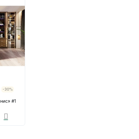
-30%
нис» #1