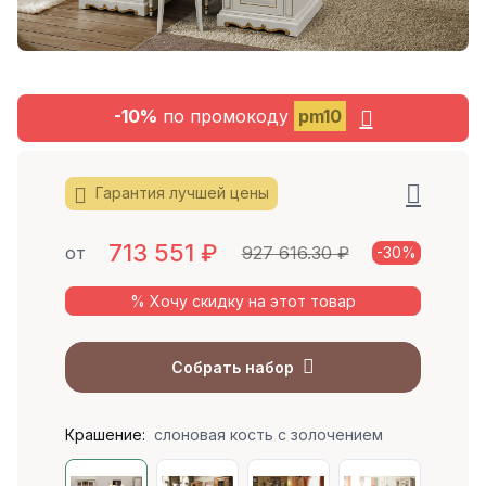
-10%
по промокоду
pm10
Гарантия лучшей цены
713 551
₽
от
927 616.30 ₽
-30%
% Хочу скидку на этот товар
Собрать набор
Крашение:
слоновая кость с золочением