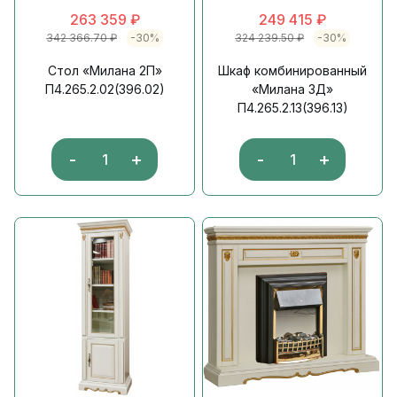
263 359
₽
249 415
₽
342 366.70
₽
-30%
324 239.50
₽
-30%
Стол «Милана 2П»
Шкаф комбинированный
П4.265.2.02(396.02)
«Милана 3Д»
П4.265.2.13(396.13)
-
+
-
+