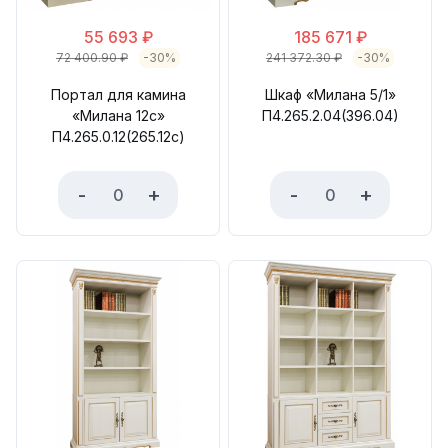
55 693
₽
185 671
₽
72 400.90
₽
-30%
241 372.30
₽
-30%
Портал для камина
Шкаф «Милана 5/1»
«Милана 12с»
П4.265.2.04(396.04)
П4.265.0.12(265.12с)
-
+
-
+