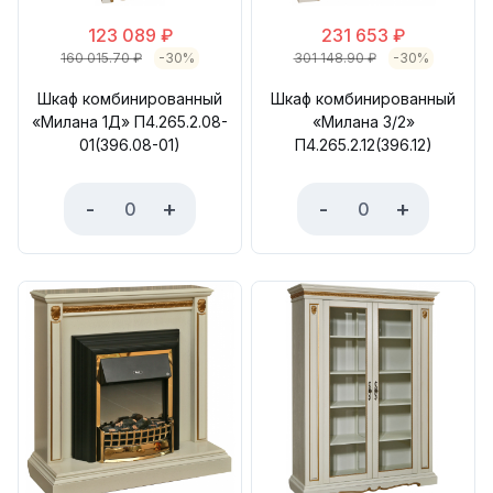
123 089
₽
231 653
₽
160 015.70
₽
-30%
301 148.90
₽
-30%
Шкаф комбинированный
Шкаф комбинированный
«Милана 1Д» П4.265.2.08-
«Милана 3/2»
01(396.08-01)
П4.265.2.12(396.12)
-
+
-
+