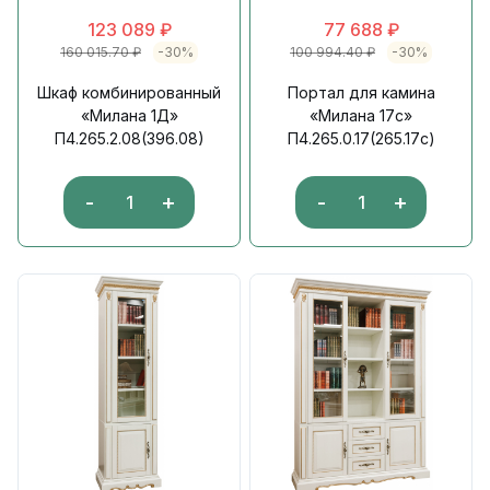
123 089
₽
77 688
₽
160 015.70
₽
-30%
100 994.40
₽
-30%
Шкаф комбинированный
Портал для камина
«Милана 1Д»
«Милана 17с»
П4.265.2.08(396.08)
П4.265.0.17(265.17с)
-
+
-
+