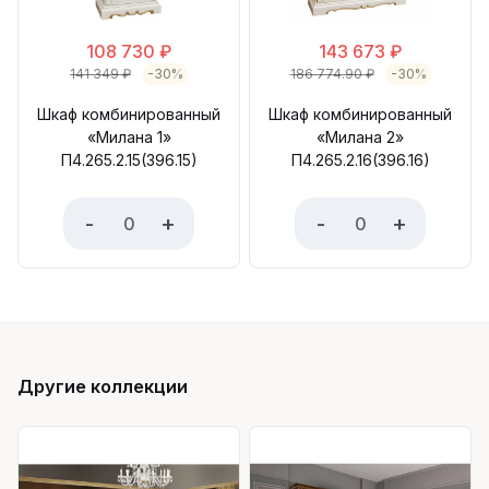
108 730
₽
143 673
₽
141 349
₽
-30%
186 774.90
₽
-30%
Шкаф комбинированный
Шкаф комбинированный
«Милана 1»
«Милана 2»
П4.265.2.15(396.15)
П4.265.2.16(396.16)
-
+
-
+
Другие коллекции