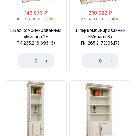
143 673
₽
210 322
₽
186 774.90
₽
-30%
273 418.60
₽
-30%
Шкаф комбинированный
Шкаф комбинированный
«Милана 2»
«Милана 3»
П4.265.2.16(396.16)
П4.265.2.17(396.17)
-
+
-
+