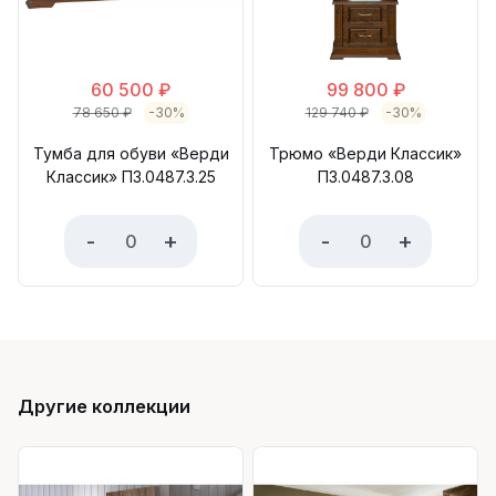
60 500
₽
99 800
₽
78 650
₽
-30%
129 740
₽
-30%
Тумба для обуви «Верди
Трюмо «Верди Классик»
Классик» П3.0487.3.25
П3.0487.3.08
-
+
-
+
Другие коллекции