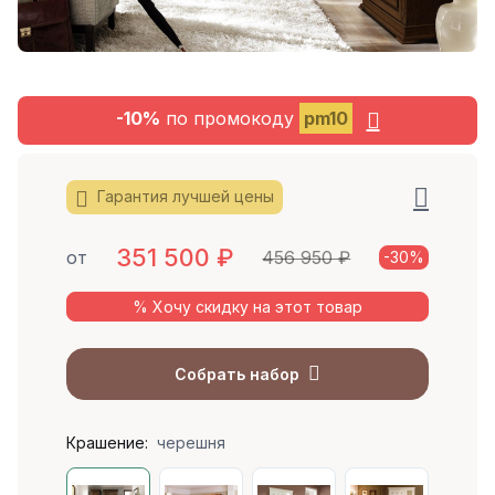
-10%
по промокоду
pm10
Гарантия лучшей цены
351 500
₽
от
456 950 ₽
-30%
% Хочу скидку на этот товар
Собрать набор
Крашение:
черешня