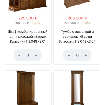
229 900
₽
206 200
₽
298 870
₽
-30%
268 060
₽
-30%
Шкаф комбинированный
Тумба с вешалкой и
для прихожей «Верди
зеркалом «Верди
Классик» П3.0487.3.01
Классик» П3.0487.3.04
-
+
-
+