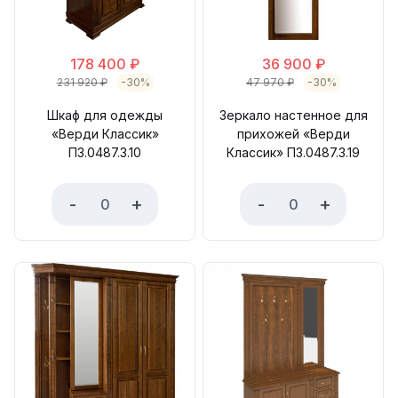
178 400
₽
36 900
₽
231 920
₽
-30%
47 970
₽
-30%
Шкаф для одежды
Зеркало настенное для
«Верди Классик»
прихожей «Верди
П3.0487.3.10
Классик» П3.0487.3.19
-
+
-
+