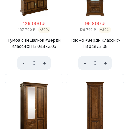
129 000
₽
99 800
₽
167 700
₽
-30%
129 740
₽
-30%
Тумба с вешалкой «Верди
Трюмо «Верди Классик»
Классик» П3.0487.3.05
П3.0487.3.08
-
+
-
+