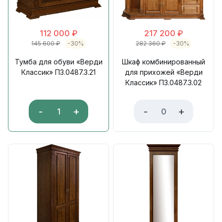
112 000
₽
217 200
₽
145 600
₽
-30%
282 360
₽
-30%
Тумба для обуви «Верди
Шкаф комбинированный
Классик» П3.0487.3.21
для прихожей «Верди
Классик» П3.0487.3.02
-
+
-
+