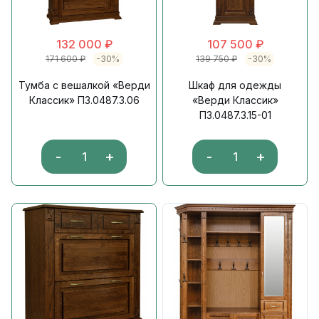
132 000
₽
107 500
₽
171 600
₽
-30%
139 750
₽
-30%
Тумба с вешалкой «Верди
Шкаф для одежды
Классик» П3.0487.3.06
«Верди Классик»
П3.0487.3.15-01
-
+
-
+