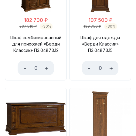
182 700
₽
107 500
₽
237 510
₽
-30%
139 750
₽
-30%
Шкаф комбинированный
Шкаф для одежды
для прихожей «Верди
«Верди Классик»
Классик» П3.0487.3.12
П3.0487.3.15
-
+
-
+