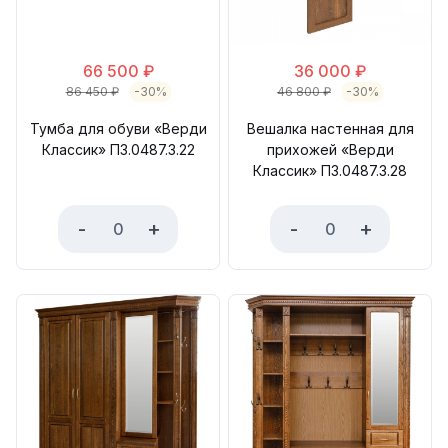
66 500
₽
36 000
₽
86 450
₽
-30%
46 800
₽
-30%
Тумба для обуви «Верди
Вешалка настенная для
Классик» П3.0487.3.22
прихожей «Верди
Классик» П3.0487.3.28
-
+
-
+