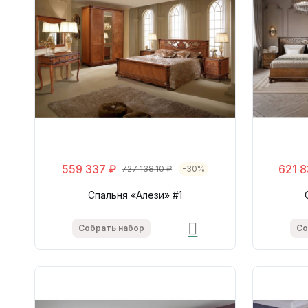
559 337 ₽
621 8
727 138.10 ₽
-30%
Спальня «Алези» #1
Собрать набор
Со