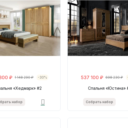
300 ₽
537 100 ₽
1 148 290 ₽
-30%
698 230 ₽
пальня «Хедмарк» #2
Спальня «Юстина» 
брать набор
Собрать набор