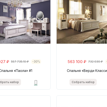
027 ₽
563 100 ₽
557 735.10 ₽
-30%
732 030 ₽
Спальня «Паола» #1
Спальня «Верди Класси
брать набор
Собрать набор