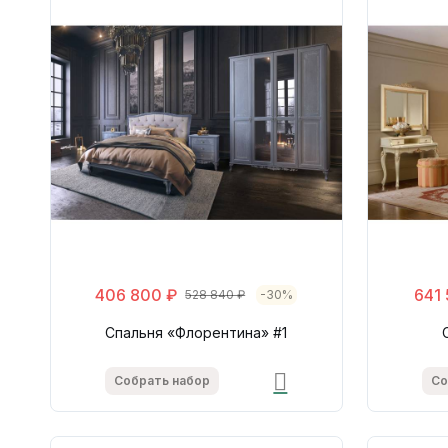
406 800 ₽
641
528 840 ₽
-30%
Спальня «Флорентина» #1
Собрать набор
Со