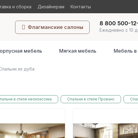
авка и сборка
Дизайнерам
Контакты
8 800 500-12
Флагманские салоны
Ежедневно с 10 д
орпусная мебель
Мягкая мебель
Мебель в
Спальни из дуба
пальни в стиле неоклассика
Спальни в стиле Прованс
Спал