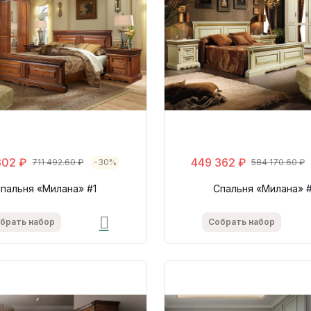
302 ₽
449 362 ₽
711 492.60 ₽
-30%
584 170.60 ₽
пальня «Милана» #1
Спальня «Милана» 
брать набор
Собрать набор