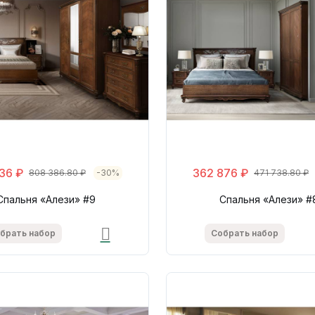
36 ₽
362 876 ₽
808 386.80 ₽
-30%
471 738.80 ₽
Спальня «Алези» #9
Спальня «Алези» #
брать набор
Собрать набор