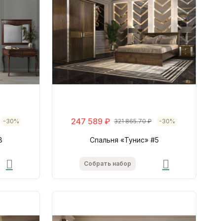
247 589 ₽
-30%
321 865.70 ₽
-30%
8
Спальня «Тунис» #5
Собрать набор