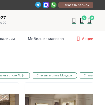
Заказать звонок
-27
0
0
о 22
 наличии
Мебель из массива
Акции
ьни в стиле Лофт
Спальни в стиле Модерн
Спальни из ма