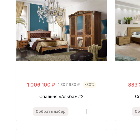
1 006 100 ₽
883 
1 307 930 ₽
-30%
Спальня «Альба» #2
С
Собрать набор
Со