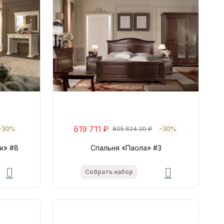
619 711 ₽
-30%
805 624.30 ₽
-30%
к» #8
Спальня «Паола» #3
Собрать набор