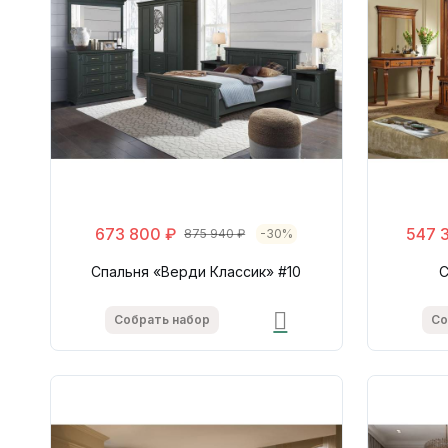
673 800 ₽
547 
875 940 ₽
-30%
Спальня «Верди Классик» #10
С
Собрать набор
Со