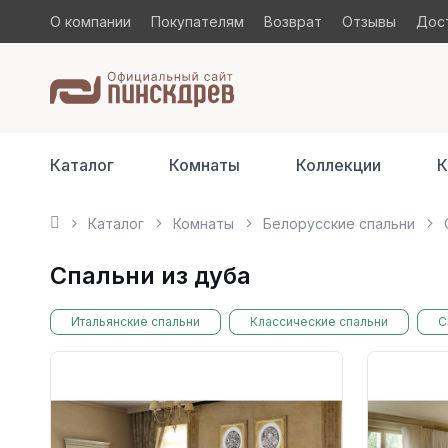
О компании
Покупателям
Возврат
Отзывы
Дост
Каталог
Комнаты
Коллекции
К
Каталог
Комнаты
Белорусские спальни
Спальни из дуба
Итальянские спальни
Классические спальни
С