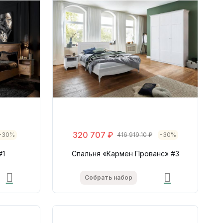
320 707 ₽
-30%
416 919.10 ₽
-30%
#1
Спальня «Кармен Прованс» #3
Собрать набор