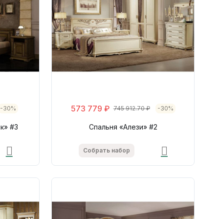
573 779 ₽
-30%
745 912.70 ₽
-30%
к» #3
Спальня «Алези» #2
Собрать набор