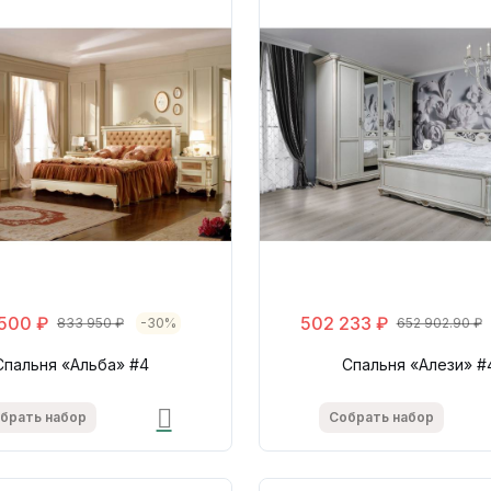
 500 ₽
502 233 ₽
833 950 ₽
-30%
652 902.90 ₽
Спальня «Альба» #4
Спальня «Алези» #
брать набор
Собрать набор