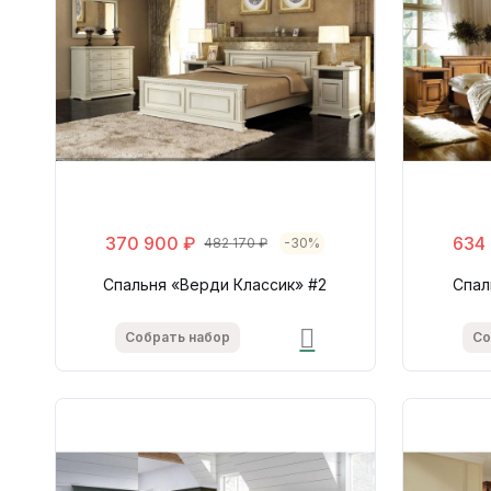
370 900 ₽
634
482 170 ₽
-30%
Спальня «Верди Классик» #2
Спал
Собрать набор
Со