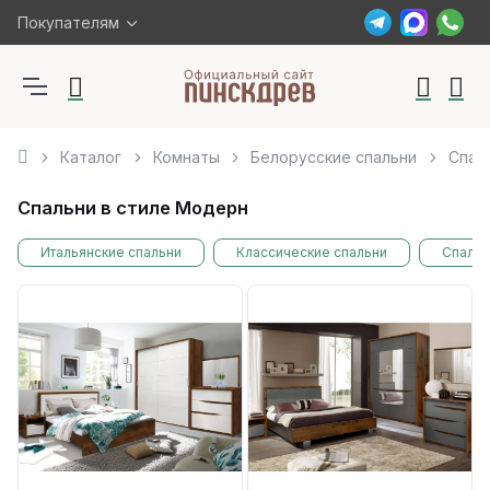
Покупателям
Каталог
Комнаты
Белорусские спальни
Спал
Спальни в стиле Модерн
Итальянские спальни
Классические спальни
Спальн