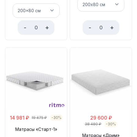
-
+
-
+
14 981
₽
29 600
₽
19 475
₽
-30%
38 480
₽
-30%
Матрасы «Старт-1»
Матрасы «Дрим»