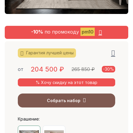
-10%
по промокоду
pm10
Гарантия лучшей цены
204 500
₽
от
265 850 ₽
-30%
% Хочу скидку на этот товар
Собрать набор
Крашение: