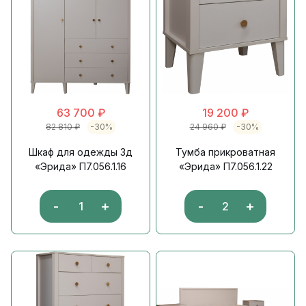
63 700
₽
19 200
₽
82 810
₽
-30%
24 960
₽
-30%
Шкаф для одежды 3д
Тумба прикроватная
«Эрида» П7.056.1.16
«Эрида» П7.056.1.22
-
+
-
+