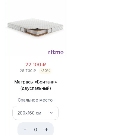
22 100
₽
28 730
₽
-30%
Матрасы «Британи»
(двуспальный)
Спальное место:
-
+