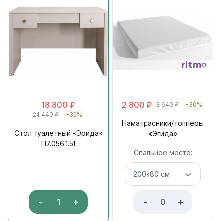
18 800
₽
2 800
₽
3 640
₽
-30%
24 440
₽
-30%
Наматрасники/топперы
Стол туалетный «Эрида»
«Эгида»
П7.056.1.51
Спальное место:
-
+
-
+