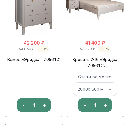
42 200
₽
41 400
₽
54 860
₽
-30%
53 820
₽
-30%
Комод «Эрида» П7.056.1.31
Кровать 2-16 «Эрида»
П7.056.1.02
Спальное место:
-
+
-
+