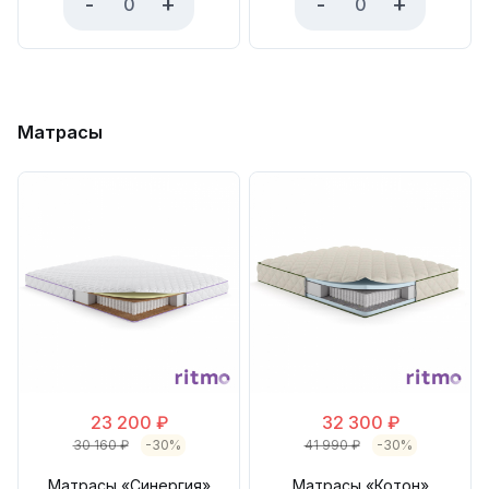
-
+
-
+
Матрасы
23 200
₽
32 300
₽
30 160
₽
-30%
41 990
₽
-30%
Матрасы «Синергия»
Матрасы «Котон»