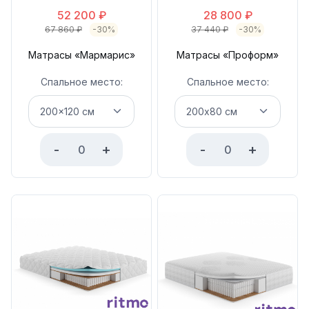
52 200
₽
28 800
₽
67 860
₽
-30%
37 440
₽
-30%
Матрасы «Мармарис»
Матрасы «Проформ»
Спальное место:
Спальное место:
-
+
-
+