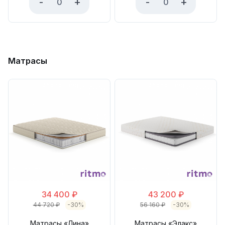
-
+
-
+
Матрасы
34 400
₽
43 200
₽
44 720
₽
-30%
56 160
₽
-30%
Матрасы «Лина»
Матрасы «Элакс»