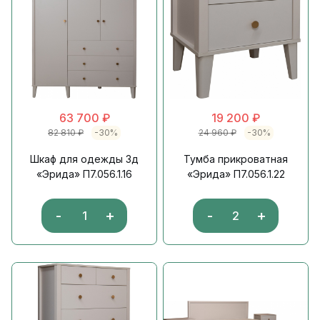
63 700
₽
19 200
₽
82 810
₽
-30%
24 960
₽
-30%
Шкаф для одежды 3д
Тумба прикроватная
«Эрида» П7.056.1.16
«Эрида» П7.056.1.22
-
+
-
+