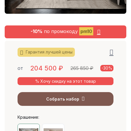
-10%
по промокоду
pm10
Гарантия лучшей цены
204 500
₽
от
265 850 ₽
-30%
% Хочу скидку на этот товар
Собрать набор
Крашение: