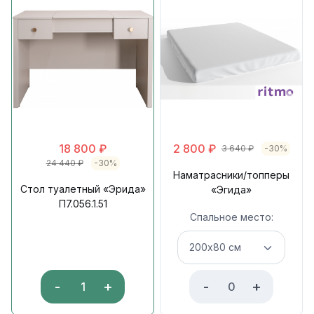
18 800
₽
2 800
₽
3 640
₽
-30%
24 440
₽
-30%
Наматрасники/топперы
Стол туалетный «Эрида»
«Эгида»
П7.056.1.51
Спальное место:
-
+
-
+