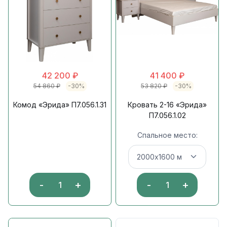
42 200
₽
41 400
₽
54 860
₽
-30%
53 820
₽
-30%
Комод «Эрида» П7.056.1.31
Кровать 2-16 «Эрида»
П7.056.1.02
Спальное место:
-
+
-
+