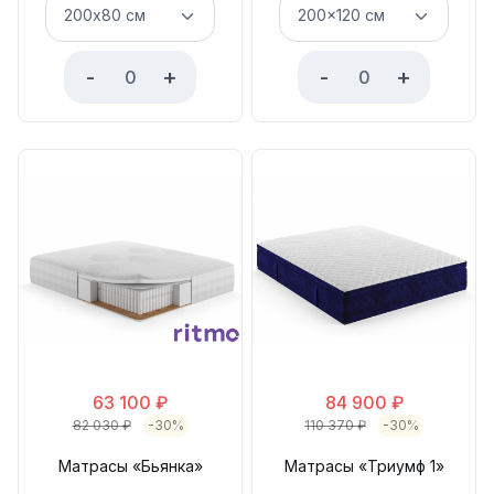
-
+
-
+
63 100
₽
84 900
₽
82 030
₽
-30%
110 370
₽
-30%
Матрасы «Бьянка»
Матрасы «Триумф 1»