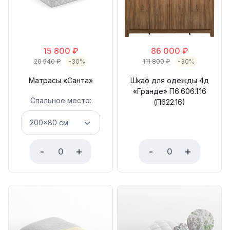
15 800
₽
86 000
₽
20 540
₽
-30%
111 800
₽
-30%
Матрасы «Санта»
Шкаф для одежды 4д
«Гранде» П6.606.1.16
Спальное место:
(П622.16)
-
+
-
+