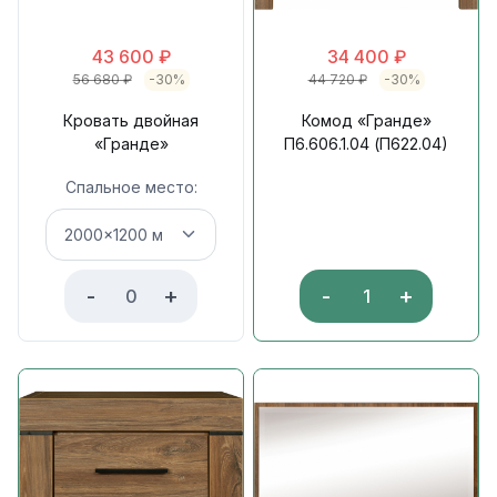
43 600
₽
34 400
₽
56 680
₽
-30%
44 720
₽
-30%
Кровать двойная
Комод «Гранде»
«Гранде»
П6.606.1.04 (П622.04)
Спальное место:
-
+
-
+