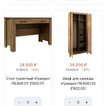
24 500
₽
59 200
₽
31 850
₽
-30%
76 960
₽
-30%
Стол туалетный «Гранде»
Шкаф для одежды
П6.606.1.17 (П622.17)
«Гранде» П6.606.1.02
(П622.02)
-
+
-
+