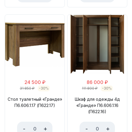
24 500
₽
86 000
₽
31 850
₽
-30%
111 800
₽
-30%
Стол туалетный «Гранде»
Шкаф для одежды 4д
П6.606.1.17 (П622.17)
«Гранде» П6.606.1.16
(П622.16)
-
+
-
+