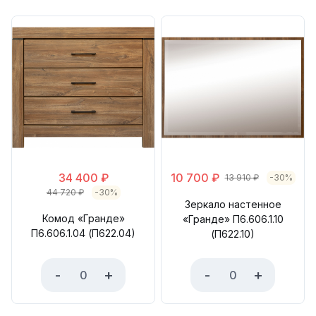
34 400
₽
10 700
₽
13 910
₽
-30%
44 720
₽
-30%
Зеркало настенное
Комод «Гранде»
«Гранде» П6.606.1.10
П6.606.1.04 (П622.04)
(П622.10)
-
+
-
+