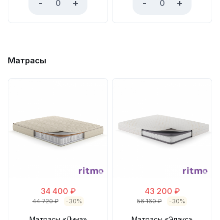
-
+
-
+
Матрасы
34 400
₽
43 200
₽
44 720
₽
-30%
56 160
₽
-30%
Матрасы «Лина»
Матрасы «Элакс»