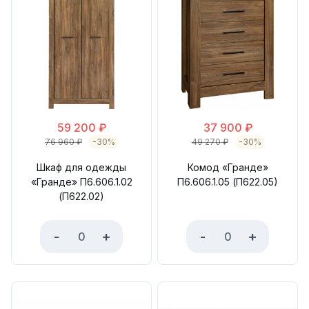
59 200
₽
37 900
₽
76 960
₽
-30%
49 270
₽
-30%
Шкаф для одежды
Комод «Гранде»
«Гранде» П6.606.1.02
П6.606.1.05 (П622.05)
(П622.02)
-
+
-
+