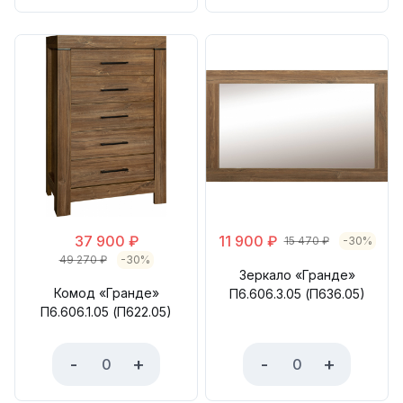
37 900
₽
11 900
₽
15 470
₽
-30%
49 270
₽
-30%
Зеркало «Гранде»
Комод «Гранде»
П6.606.3.05 (П636.05)
П6.606.1.05 (П622.05)
-
+
-
+