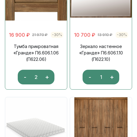
16 900
₽
10 700
₽
21 970
₽
-30%
13 910
₽
-30%
Тумба прикроватная
Зеркало настенное
«Гранде» П6.606.1.06
«Гранде» П6.606.1.10
(П622.06)
(П622.10)
-
+
-
+