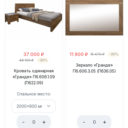
37 000
₽
11 900
₽
15 470
₽
-30%
48 100
₽
-30%
Зеркало «Гранде»
Кровать одинарная
П6.606.3.05 (П636.05)
«Гранде» П6.606.1.09
(П622.09)
Спальное место:
-
+
-
+