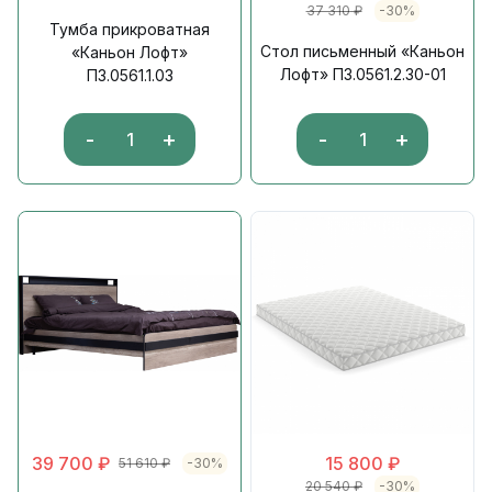
37 310
₽
-30%
Тумба прикроватная
Стол письменный «Каньон
«Каньон Лофт»
Лофт» П3.0561.2.30-01
П3.0561.1.03
-
+
-
+
39 700
₽
15 800
₽
51 610
₽
-30%
20 540
₽
-30%