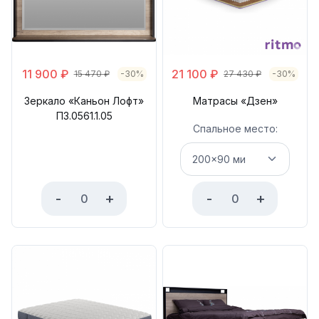
11 900
₽
21 100
₽
15 470
₽
-30%
27 430
₽
-30%
Зеркало «Каньон Лофт»
Матрасы «Дзен»
П3.0561.1.05
Спальное место:
-
+
-
+