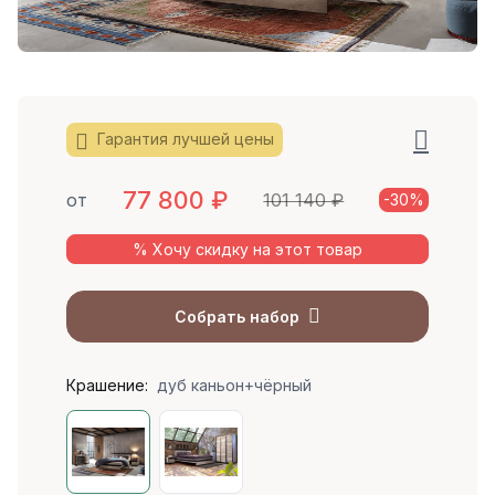
Гарантия лучшей цены
77 800
₽
от
101 140 ₽
-30%
% Хочу скидку на этот товар
Собрать набор
Крашение:
дуб каньон+чёрный