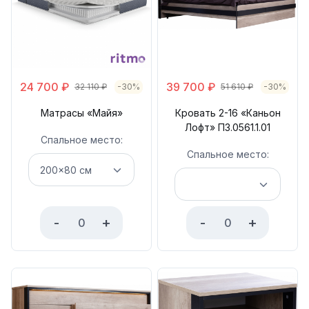
24 700
₽
39 700
₽
32 110
₽
-30%
51 610
₽
-30%
Матрасы «Майя»
Кровать 2-16 «Каньон
Лофт» П3.0561.1.01
Спальное место:
Спальное место:
-
+
-
+