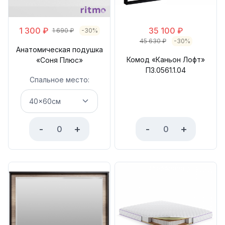
1 300
₽
35 100
₽
1 690
₽
-30%
45 630
₽
-30%
Анатомическая подушка
Комод «Каньон Лофт»
«Соня Плюс»
П3.0561.1.04
Спальное место:
-
+
-
+