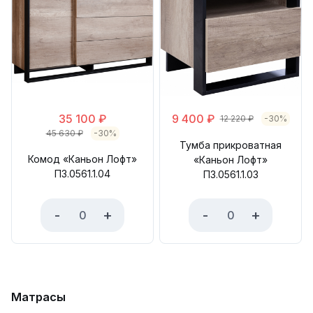
35 100
₽
9 400
₽
12 220
₽
-30%
45 630
₽
-30%
Тумба прикроватная
Комод «Каньон Лофт»
«Каньон Лофт»
П3.0561.1.04
П3.0561.1.03
-
+
-
+
Матрасы