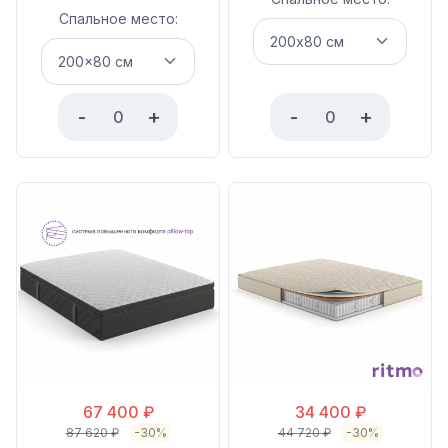
Спальное место:
-
+
-
+
67 400
₽
34 400
₽
87 620
₽
-30%
44 720
₽
-30%