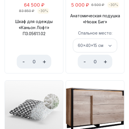
64 500
₽
5 000
₽
6 500
₽
-30%
83 850
₽
-30%
Анатомическая подушка
Шкаф для одежды
«Нюаж Биг»
«Каньон Лофт»
Спальное место:
П3.0561.1.02
-
+
-
+