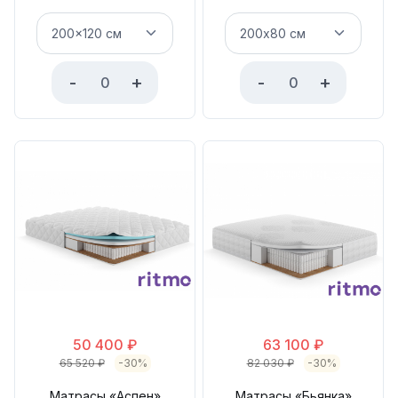
-
+
-
+
50 400
₽
63 100
₽
65 520
₽
-30%
82 030
₽
-30%
Матрасы «Аспен»
Матрасы «Бьянка»