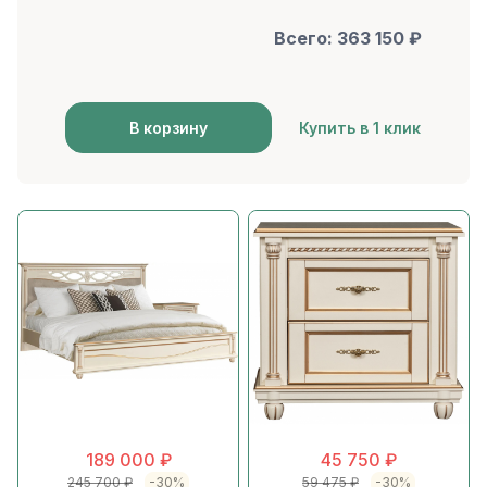
Всего:
363 150
₽
В корзину
Купить в 1 клик
189 000
₽
45 750
₽
245 700
₽
-30%
59 475
₽
-30%