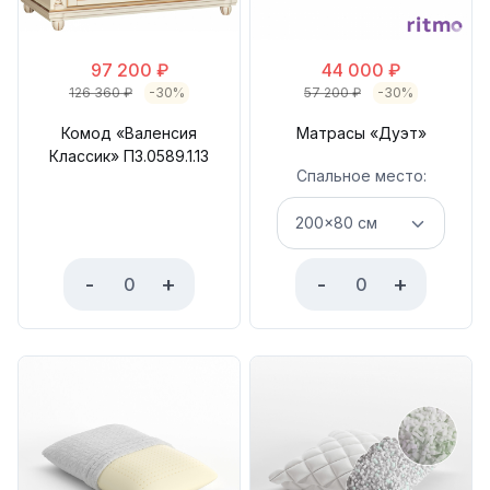
97 200
₽
44 000
₽
126 360
₽
-30%
57 200
₽
-30%
Комод «Валенсия
Матрасы «Дуэт»
Классик» П3.0589.1.13
Спальное место:
-
+
-
+