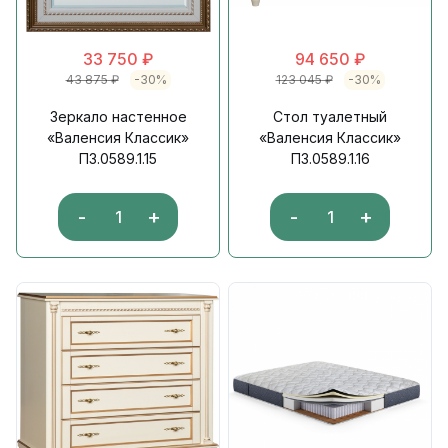
33 750
₽
94 650
₽
43 875
₽
-30%
123 045
₽
-30%
Зеркало настенное
Стол туалетный
«Валенсия Классик»
«Валенсия Классик»
П3.0589.1.15
П3.0589.1.16
-
+
-
+