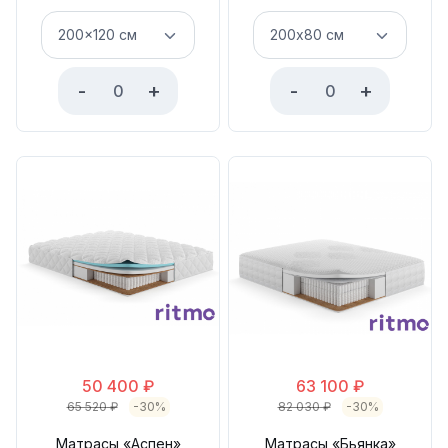
-
+
-
+
50 400
₽
63 100
₽
65 520
₽
-30%
82 030
₽
-30%
Матрасы «Аспен»
Матрасы «Бьянка»