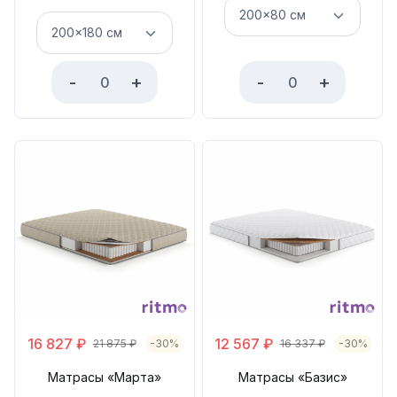
-
+
-
+
16 827
₽
12 567
₽
21 875
₽
-30%
16 337
₽
-30%
Матрасы «Марта»
Матрасы «Базис»