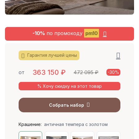
-10%
по промокоду
pm10
Гарантия лучшей цены
363 150
₽
от
472 095 ₽
-30%
% Хочу скидку на этот товар
Собрать набор
Крашение:
античная темпера с золотом