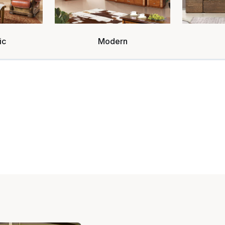
ic
Modern