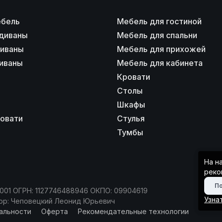
ебель
Мебель для гостиной
диваны
Мебель для спальни
диваны
Мебель для прихожей
иваны
Мебель для кабинета
Кровати
Столы
Шкафы
ровати
Стулья
Тумбы
На н
реко
П
1001 ОГРН: 1127746488946 ОКПО: 09904619
Узна
ктор: Чеповецкий Леонид Юрьевич
альности
Оферта
Рекомендательные технологии