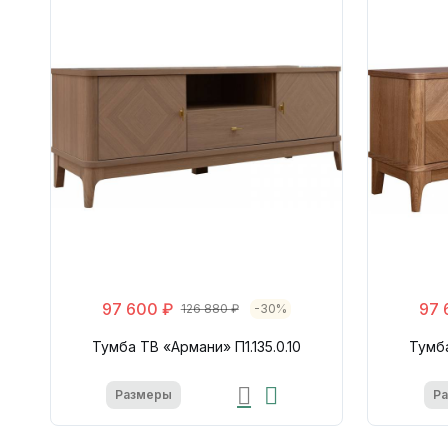
97 600 ₽
97 
126 880 ₽
-30%
Тумба ТВ «Армани» П1.135.0.10
Тумба
Размеры
Р