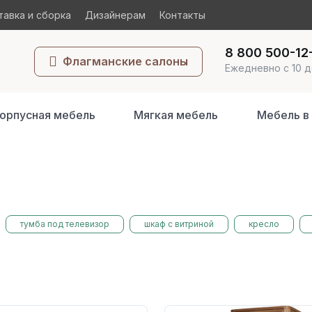
авка и сборка
Дизайнерам
Контакты
8 800 500-12
Флагманские салоны
Ежедневно с 10 д
орпусная мебель
Мягкая мебель
Мебель в
тумба под телевизор
шкаф с витриной
кресло