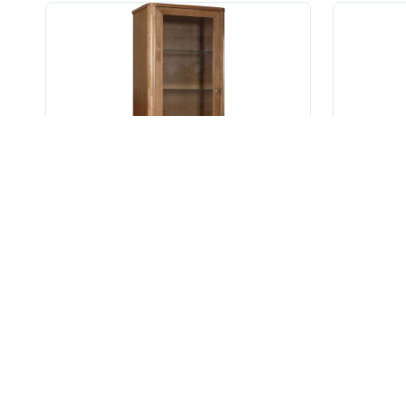
133 800 ₽
133
173 940 ₽
-30%
Шкаф-витрина «Армани» П1.135.0.11-01
Шкаф-вит
Размеры
Р