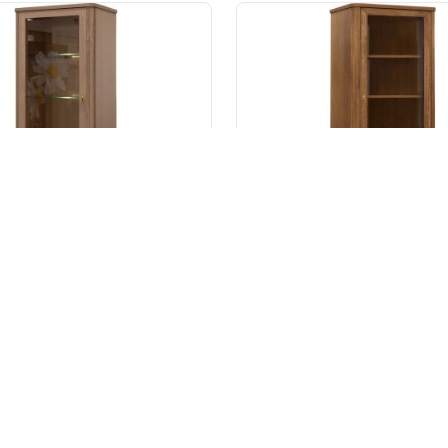
 800 ₽
125 000 ₽
173 940 ₽
-30%
162 500 ₽
рина «Армани» П1.135.0.11-01
Шкаф-витрина «Армани» П1.
азмеры
Размеры