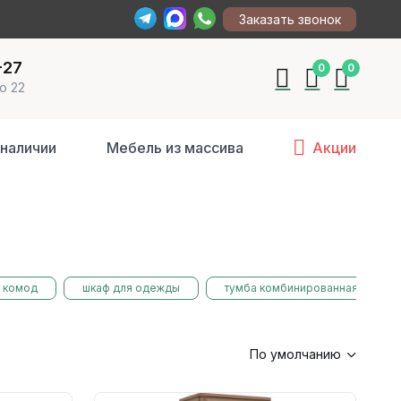
Заказать звонок
-27
0
0
о 22
 наличии
Мебель из массива
Акции
комод
шкаф для одежды
тумба комбинированная
По умолчанию