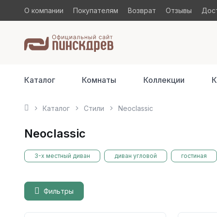
О компании
Покупателям
Возврат
Отзывы
Дост
Каталог
Комнаты
Коллекции
К
Каталог
Стили
Neoclassic
Neoclassic
3-х местный диван
диван угловой
гостиная
Фильтры