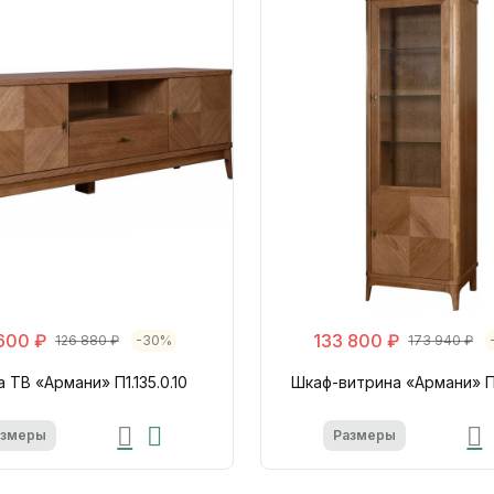
600 ₽
133 800 ₽
126 880 ₽
-30%
173 940 ₽
 ТВ «Армани» П1.135.0.10
Шкаф-витрина «Армани» П1.
азмеры
Размеры