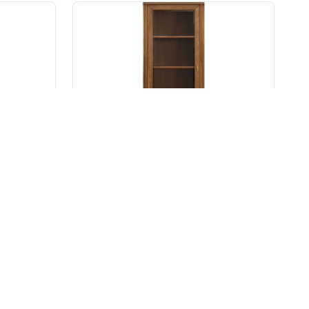
125 000 ₽
-30%
162 500 ₽
-30%
135.0.23
Шкаф-витрина «Армани» П1.135.0.23-01
Размеры