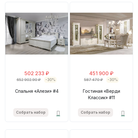
502 233 ₽
451 900 ₽
652 902.90 ₽
-30%
587 470 ₽
-30%
Спальня «Алези» #4
Гостиная «Верди
Классик» #11
Собрать набор
Собрать набор