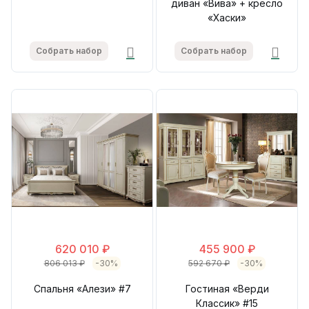
диван «Вива» + кресло
«Хаски»
Собрать набор
Собрать набор
620 010 ₽
455 900 ₽
806 013 ₽
-30%
592 670 ₽
-30%
Спальня «Алези» #7
Гостиная «Верди
Классик» #15