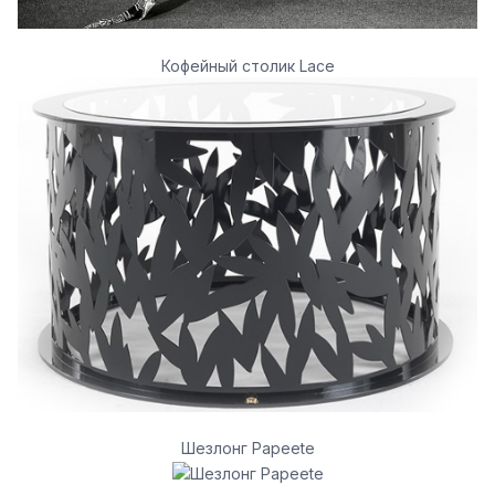
Кофейный столик Lace
Шезлонг Papeete