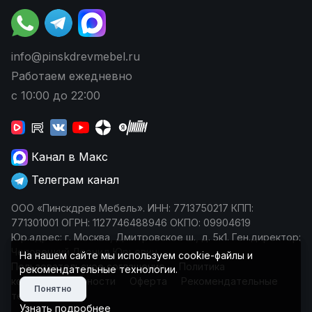
info@pinskdrevmebel.ru
Работаем ежедневно
с 10:00 до 22:00
Канал в Макс
Телеграм канал
ООО «Пинскдрев Мебель». ИНН: 7713750217 КПП:
771301001 ОГРН: 1127746488946 ОКПО: 09904619
Юр.адрес: г. Москва, Дмитровское ш., д. 5к1. Ген.директор:
Чеповецкий Леонид Юрьевич
На нашем сайте мы используем cookie-файлы и
Пользовательское соглашение
Политика
рекомендательные технологии.
конфиденциальности
Оферта
Рекомендательные
Понятно
технологии
Узнать подробнее