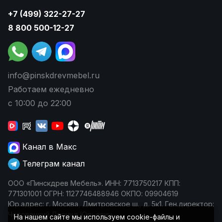
+7 (499) 322-27-27
8 800 500-12-27
info@pinskdrevmebel.ru
Работаем ежедневно
с 10:00 до 22:00
Канал в Макс
Телеграм канал
ООО «Пинскдрев Мебель». ИНН: 7713750217 КПП:
771301001 ОГРН: 1127746488946 ОКПО: 09904619
Юр.адрес: г. Москва, Дмитровское ш., д. 5к1. Ген.директор:
Чеповецкий Леонид Юрьевич
На нашем сайте мы используем cookie-файлы и