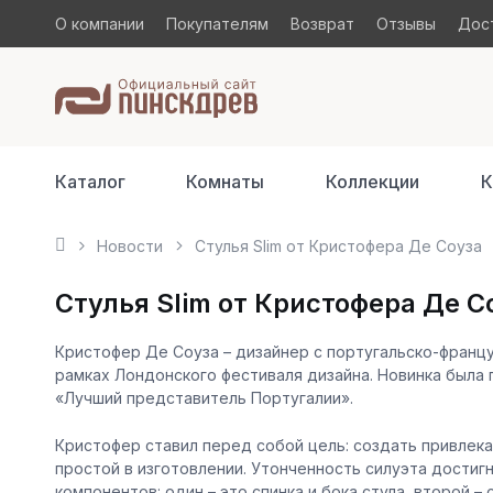
О компании
Покупателям
Возврат
Отзывы
Дост
Каталог
Комнаты
Коллекции
К
Новости
Стулья Slim от Кристофера Де Соуза
Стулья Slim от Кристофера Де С
Кристофер Де Соуза – дизайнер с португальско-францу
рамках Лондонского фестиваля дизайна. Новинка была
«Лучший представитель Португалии».
Кристофер ставил перед собой цель: создать привлек
простой в изготовлении. Утонченность силуэта достиг
компонентов: один – это спинка и бока стула, второй 