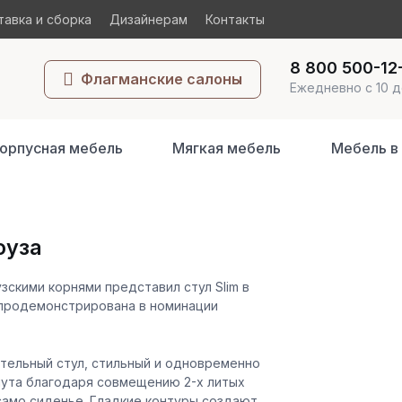
авка и сборка
Дизайнерам
Контакты
8 800 500-12
Флагманские салоны
Ежедневно с 10 д
орпусная мебель
Мягкая мебель
Мебель в
оуза
зскими корнями представил стул Slim в
 продемонстрирована в номинации
ательный стул, стильный и одновременно
нута благодаря совмещению 2-х литых
– само сиденье. Гладкие контуры создают